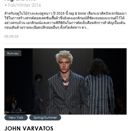
• Fall/Winter 2016
สำหรับฤดูใบไม้ร่วงและฤดูหนาว ปี 2016 นี้ rag & bone เลือกแนวคิดปัจเจกนิยมมา
ใช้ในการสร้างสรรค์คอลเลคชั่นเสื้อผ้าซึ่งยังคงเอกลักษณ์ที่ชัดเจนของแบรนด์ไว้ได้
อย่างครบถ้วน เอกลักษณ์และความพิถีพิถันในการตัดเย็บคือหลักการสำคัญเบื้องต้น
ก่อนเติมด้วยรายละเอียดปลีกย่อยอื่นๆ ทั้งสไตล์ทหาร คว...
06.09.59
Runway
New York
Spring/Summer
JOHN VARVATOS