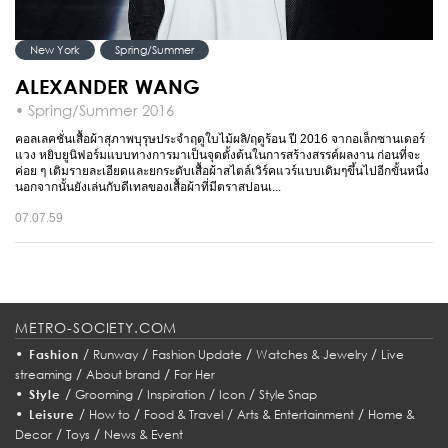
New York
Spring/Summer
ALEXANDER WANG
• Spring/Summer 2016
คอลเลคชั่นเสื้อผ้าสุภาพบุรุษประจำฤดูใบไม้ผลิ/ฤดูร้อน ปี 2016 จากอเล็กซานเดอร์
แวง หยิบยูนิฟอร์มแบบทางการมาเป็นจุดตั้งต้นในการสร้างสรรค์ผลงาน ก่อนที่จะ
ค่อย ๆ เติมรายละเอียดและยกระดับเสื้อผ้าสไตล์เวิร์คแวร์แบบเดิมๆขึ้นไปอีกขั้นหนึ่ง
นอกจากนั้นยังเล่นกับดีเทลของเสื้อผ้าที่มีตราสปอนเ...
07.07.59
METRO-SOCIETY.COM
•
/
/
/
/
Fashion
Runway
Fashion Update
Watches & Jewelry
Live
/
/
streaming
About brand
For Her
•
/
/
/
/
Style
Grooming
Inspiration
Icon
Style Snap
•
/
/
/
/
Leisure
How to
Food & Travel
Arts & Entertainment
Home &
/
/
Decor
Toys
News & Event