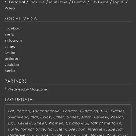
•
/
/
/
/
/
/
Editorial
Exclusive
Must Have
Essential
City Guide
Top 10
Video
SOCIAL MEDIA
facebook
line @
instagram
vimeo
twitter
pinterest
youtube
tumblr
PARTNERS
*
Wednesday Magazine
TAG UPDATE
,
,
,
,
,
,
Eat
Person
Kanchanaburi
London
Outgoing
VDO Games
,
,
,
,
,
,
,
,
Swimwear
Thai
Cook
Other
Unisex
Milan
Review
Resort
,
,
,
,
,
,
Etc.
Review
Street
Women
Chiang Mai
Talk of the town
,
,
,
,
,
,
,
Party
Formal
Style
Hair
Her Collection
Interview
Special
,
,
,
,
,
,
Underwear
Bangkok
Limited
Look Book
Movies
Paris
Chat