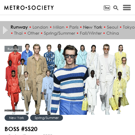
Runway
•
London
•
Milan
•
Paris
•
New York
•
Seoul
•
Tokyo
•
Thai
•
Other
•
Spring/Summer
•
Fall/Winter
•
China
Runway
New York
Spring/Summer
BOSS #SS20