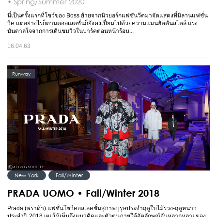
• Spring/Summer 2020
นี่เป็นครั้งแรกที่โชว์ของ Boss ย้ายจากนิวยอร์กแฟชั่นวีคมาจัดแสดงที่มิลานแฟชั่น
วีค แต่อย่างไรก็ตามคอลเลคชั่นก็ยังคงเปี่ยมไปด้วยความแมนฮัตตันสไตล์ แรง
บันดาลใจจากการเดินชมวิวในปาร์คตอนหน้าร้อน...
16.04.63
Runway
New York
Fall/Winter
PRADA UOMO • Fall/Winter 2018
Prada (พราด้า) แฟชั่นโชว์คอลเลคชั่นสุภาพบุรุษประจำฤดูใบไม้ร่วง-ฤดูหนาว
ประจำปี 2018 เผยให้เห็นถึงแนวคิดและตัวตนภายใต้อัตลักษณ์อันหลากหลายของ