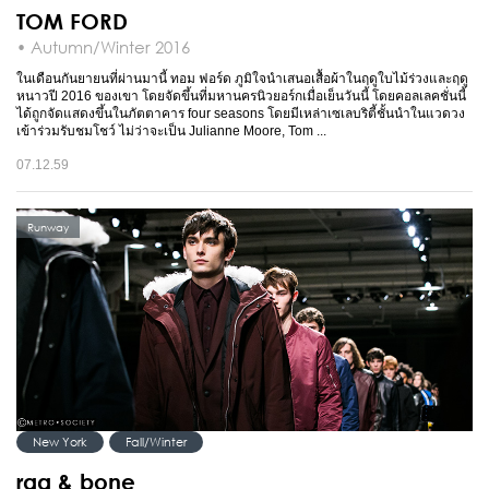
TOM FORD
• Autumn/Winter 2016
ในเดือนกันยายนที่ผ่านมานี้ ทอม ฟอร์ด ภูมิใจนำเสนอเสื้อผ้าในฤดูใบไม้ร่วงและฤดู
หนาวปี 2016 ของเขา โดยจัดขึ้นที่มหานครนิวยอร์กเมื่อเย็นวันนี้ โดยคอลเลคชั่นนี้
ได้ถูกจัดแสดงขึ้นในภัตตาคาร four seasons โดยมีเหล่าเซเลบริตี้ชั้นนำในแวดวง
เข้าร่วมรับชมโชว์ ไม่ว่าจะเป็น Julianne Moore, Tom ...
07.12.59
Runway
New York
Fall/Winter
rag & bone