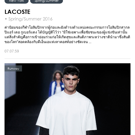
New York
Spring/Summer
LACOSTE
• Spring/Summer 2016
ค่านิยมของกีฬาโอลิมปิกจากผู้ก่อและยังดำรงตำแหน่งคณะกรรมการโอลิมปิกสากล
ปิแอร์ เดอ กูเบอร์แตง ได้บัญญัติไว้ว่า “มิใช่เฉพาะเพื่อชัยชนะของผู้แข่งขันเท่านั้น
แต่สิ่งสำคัญคือการเข้าย่อมร่วมก่อให้เกิดสุขและสันติภาพระหว่างชาตินำมาซึ่งสันติ
ของโลก”สอดคล้องกับดีเอ็นเอแห่งลาคอสท์อย่างชัดเจน ...
07.07.59
Runway