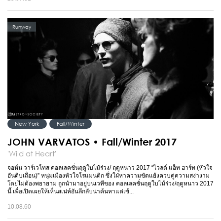
Runway
New York
Fall/Winter
JOHN VARVATOS • Fall/Winter 2017
'Wild at Heart'
จอห์น วาร์เวโทส คอลเลคชั่นฤดูใบไม้ร่วง/ ฤดูหนาว 2017 “ไวลด์ แอ็ท ฮาร์ท (หัวใจ
อันดิบเถื่อน)” หนุ่มเมืองหัวใจโรแมนติก ซึ่งใฝ่หาความขัดแย้งควบคู่ความสง่างาม
โดยไม่ต้องพยายาม ถูกนำมาอยู่บนเวทีของ คอลเลคชั่นฤดูใบไม้ร่วง/ฤดูหนาว 2017
นี้ เพื่อเปิดเผยให้เห็นสเน่ห์อันลึกลับน่าค้นหาแต่เข้...
10.08.60