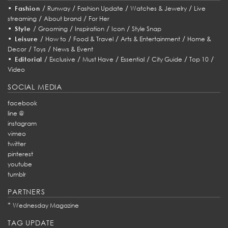
•
/
/
/
/
Fashion
Runway
Fashion Update
Watches & Jewelry
Live
/
/
streaming
About brand
For Her
•
/
/
/
/
Style
Grooming
Inspiration
Icon
Style Snap
•
/
/
/
/
Leisure
How to
Food & Travel
Arts & Entertainment
Home &
/
/
Decor
Toys
News & Event
•
/
/
/
/
/
/
Editorial
Exclusive
Must Have
Essential
City Guide
Top 10
Video
SOCIAL MEDIA
facebook
line @
instagram
vimeo
twitter
pinterest
youtube
tumblr
PARTNERS
*
Wednesday Magazine
TAG UPDATE