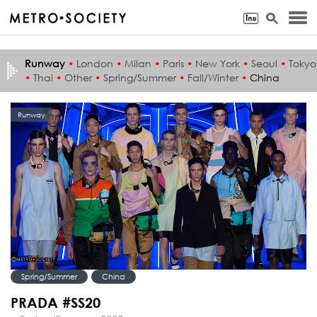
Runway
•
London
•
Milan
•
Paris
•
New York
•
Seoul
•
Tokyo
•
Thai
•
Other
•
Spring/Summer
•
Fall/Winter
•
China
Runway
Spring/Summer
China
PRADA #SS20