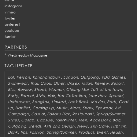
instagram
vimeo
twitter
pinterest
youtube
tumblr
PARTNERS
*
Wednesday Magazine
TAG UPDATE
,
,
,
,
,
,
Eat
Person
Kanchanaburi
London
Outgoing
VDO Games
,
,
,
,
,
,
,
,
Swimwear
Thai
Cook
Other
Unisex
Milan
Review
Resort
,
,
,
,
,
,
Etc.
Review
Street
Women
Chiang Mai
Talk of the town
,
,
,
,
,
,
,
Party
Formal
Style
Hair
Her Collection
Interview
Special
,
,
,
,
,
,
Underwear
Bangkok
Limited
Look Book
Movies
Paris
Chat
,
,
,
,
,
,
,
up
Habitat
Coming up
Music
Mens
Show
Eyewear
Ad
,
,
,
,
,
Campaign
Casual
Editor's Pick
Restaurant
Spring/Summer
,
,
,
,
,
,
,
Styles
Collab
Capsule
Fall/Winter
Men
Accessory
Bag
,
,
,
,
,
,
Outgoing
Trends
Arts and Design
News
Skin Care
Fit&Firm
,
,
,
,
,
,
,
Drink
Tips
Fashion
Spring/Summer
Product
Event
Health