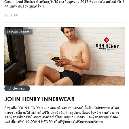
Customized Stretch สำหรับฤดูใบไม้ร่วง / ฤดูหนาว 2017 ที่จะตอบโจทย์ไลฟ์สไตล์
สุดแอคทีฟของหนุ่มยุคใหม่...
12.10.60
Fashion Update
Underwear
JOHN HENRY INNERWEAR
ถ้าพูดถึง JOHN HENRY หลายคนคงคุ้นเคยกับแบรนด์เสื้อผ้า Outerwear สไตล์
แคชชวลที่สวมใส่ได้ง่ายในชีวิตประจำวัน ด้วยรูปทรงที่ตอบโจทย์ความต้องการ
ของผู้ชายที่หลงรักในการแต่งตัว ทั้งในแบบผู้ชายมาดเท่ และผู้ชายขาลุย ซึ่งสิ่ง
เหล่านี้เองที่ทำให้ JOHN HENRY เป็นที่รู้จักและได้รับการยอมรับจาก...