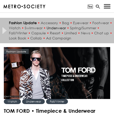
Fashion Update
•
Accessory
•
Bag
•
Eyewear
•
Footwear
•
Watch
•
Swimwear
•
Underwear
•
Spring/Summer
•
Fall/Winter
•
Capsule
•
Resort
•
Limited
•
News
•
Chat up
•
Look Book
•
Collab
•
Ad Campaign
Fashion Update
Watch
Underwear
Fall/Winter
TOM FORD • Timepiece & Underwear