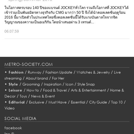
ในโอกาสครบรอบ 140 ปีของแบรนด์ JOCKEYทั่วโลก รวมถึงโอกาสที่ JOCKEYได้
เข้าร่วมเป็นพันธมิตรทางธุรกิจกับ CMG มากว่า 50 ปี จึงได้นำคอลเลคชั่นฤดูร้อน
2016 นี้มาเปิดตัวในประเทศไทยซึ่งคอลเลคชั่นนี้ได้รับแรงบันดาลใจจากจิต
วิญญาณของความเป็นอเมริกัน โดยนำเสนอผ่าน 3 เทรนด์...
06.07.59
METRO-SOCIETY.COM
•
/
/
/
/
Fashion
Runway
Fashion Update
Watches & Jewelry
Live
/
/
streaming
About brand
For Her
•
/
/
/
/
Style
Grooming
Inspiration
Icon
Style Snap
•
/
/
/
/
Leisure
How to
Food & Travel
Arts & Entertainment
Home &
/
/
Decor
Toys
News & Event
•
/
/
/
/
/
/
Editorial
Exclusive
Must Have
Essential
City Guide
Top 10
Video
SOCIAL MEDIA
facebook
line @