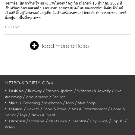
Hermès เปิดตัวร้านใหม่แห่งแรกในจังหวัดภูเก็ต เมื่อวันที่ 15 มีนาคม 2562 ที่
เซ็นทรัลภูเก็ตฟลอเรสต้า จุดหมายปลายทางแห่งใหม่ของการช้อปปิ้งสินค้าไลฟ์
สไตล์ที่ตั้งอยู่ใจกลางเมืองภูเก็ต ถือเป็นครั้งแรกของ Hermès กับการขยายสาขาที่
ตั้งอยู่นอกพื้นที่กรุงเทพฯ...
18.03.62
load more articles
METRO-SOCIETY.COM
•
/
/
/
/
Fashion
Runway
Fashion Update
Watches & Jewelry
Live
/
/
streaming
About brand
For Her
•
/
/
/
/
Style
Grooming
Inspiration
Icon
Style Snap
•
/
/
/
/
Leisure
How to
Food & Travel
Arts & Entertainment
Home &
/
/
Decor
Toys
News & Event
•
/
/
/
/
/
/
Editorial
Exclusive
Must Have
Essential
City Guide
Top 10
Video