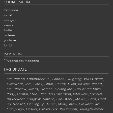
SOCIAL MEDIA
facebook
line @
instagram
vimeo
twitter
pinterest
youtube
tumblr
PARTNERS
*
Wednesday Magazine
TAG UPDATE
,
,
,
,
,
,
Eat
Person
Kanchanaburi
London
Outgoing
VDO Games
,
,
,
,
,
,
,
,
Swimwear
Thai
Cook
Other
Unisex
Milan
Review
Resort
,
,
,
,
,
,
Etc.
Review
Street
Women
Chiang Mai
Talk of the town
,
,
,
,
,
,
,
Party
Formal
Style
Hair
Her Collection
Interview
Special
,
,
,
,
,
,
Underwear
Bangkok
Limited
Look Book
Movies
Paris
Chat
,
,
,
,
,
,
,
up
Habitat
Coming up
Music
Mens
Show
Eyewear
Ad
,
,
,
,
,
Campaign
Casual
Editor's Pick
Restaurant
Spring/Summer