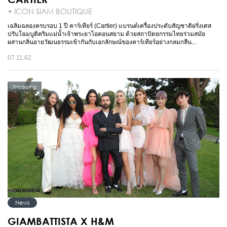
• ICON SIAM BOUTIQUE
เฉลิมฉลองครบรอบ 1 ปี คาร์เทียร์ (Cartier) แบรนด์เครื่องประดับสัญชาติฝรั่งเศส
ปรับโฉมบูติคริมแม่น้ำเจ้าพระยาไอคอนสยาม ด้วยสถาปัตยกรรมไทยร่วมสมัย
ผสานกลิ่นอายวัฒนธรรมเข้ากันกับเอกลักษณ์ของคาร์เทียร์อย่างกลมกลืน...
07.11.62
Shopping
News
GIAMBATTISTA X H&M