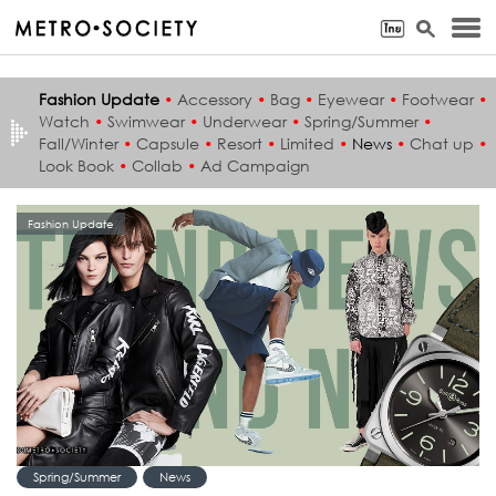
Fashion Update
•
Accessory
•
Bag
•
Eyewear
•
Footwear
•
Watch
•
Swimwear
•
Underwear
•
Spring/Summer
•
Fall/Winter
•
Capsule
•
Resort
•
Limited
•
News
•
Chat up
•
Look Book
•
Collab
•
Ad Campaign
Fashion Update
Spring/Summer
News