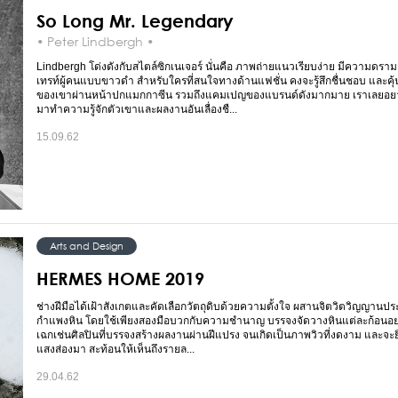
So Long Mr. Legendary
• Peter Lindbergh •
Lindbergh โด่งดังกับสไตล์ซิกเนเจอร์ นั่นคือ ภาพถ่ายแนวเรียบง่าย มีความดรา
เทรท์ผู้คนแบบขาวดำ สำหรับใครที่สนใจทางด้านแฟชั่น คงจะรู้สึกชื่นชอบ และคุ
ของเขาผ่านหน้าปกแมกกาซีน รวมถึงแคมเปญของแบรนด์ดังมากมาย เราเลยอ
มาทำความรู้จักตัวเขาและผลงานอันเลื่องชื...
15.09.62
Arts and Design
HERMES HOME 2019
ช่างฝีมือได้เฝ้าสังเกตและคัดเลือกวัตถุดิบด้วยความตั้งใจ ผสานจิตวิตวิญญานประ
กำแพงหิน โดยใช้เพียงสองมือบวกกับความชำนาญ บรรจงจัดวางหินแต่ละก้อนอย่า
เฉกเช่นศิลปินที่บรรจงสร้างผลงานผ่านฝีแปรง จนเกิดเป็นภาพวิวที่งดงาม และจะยิ่ง
แสงส่องมา สะท้อนให้เห็นถึงรายล...
29.04.62