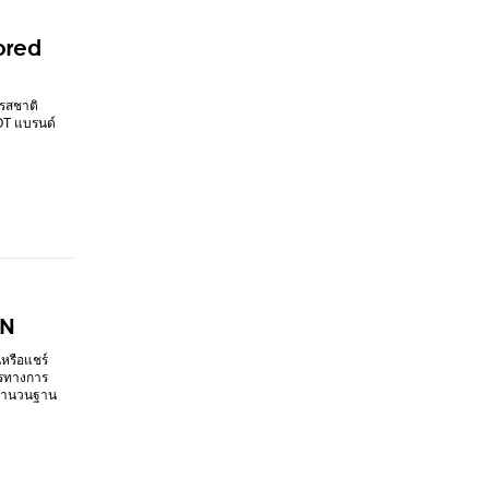
ored
รสชาติ
LOT แบรนด์
ON
หรือแชร์
ารทางการ
่มจำนวนฐาน