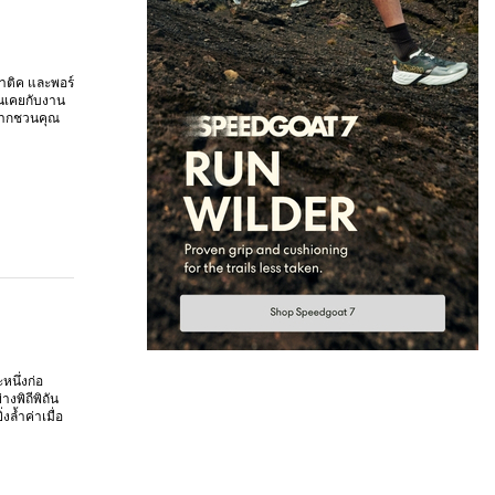
มาติค และพอร์
้นเคยกับงาน
ยากชวนคุณ
หนึ่งก่อ
งพิถีพิถัน
ล้ำค่าเมื่อ