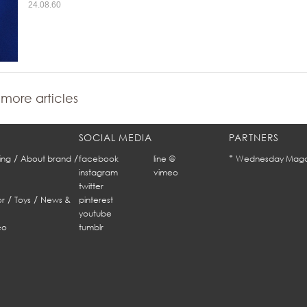
24.08.60
more articles
SOCIAL MEDIA
PARTNERS
/
/
*
ing
About brand
facebook
line @
Wednesday Maga
instagram
vimeo
twitter
/
/
r
Toys
News &
pinterest
youtube
eo
tumblr