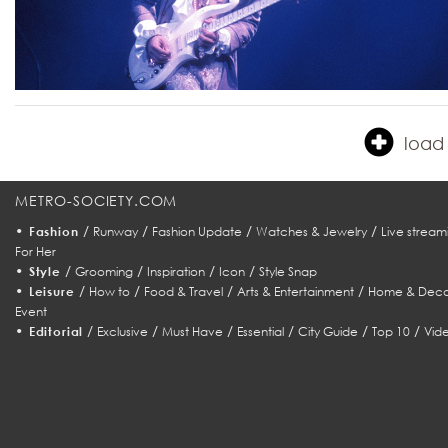
load 
METRO-SOCIETY.COM
•
/
/
/
/
Fashion
Runway
Fashion Update
Watches & Jewelry
Live stream
For Her
•
/
/
/
/
Style
Grooming
Inspiration
Icon
Style Snap
•
/
/
/
/
Leisure
How to
Food & Travel
Arts & Entertainment
Home & Deco
Event
•
/
/
/
/
/
/
Editorial
Exclusive
Must Have
Essential
City Guide
Top 10
Vid