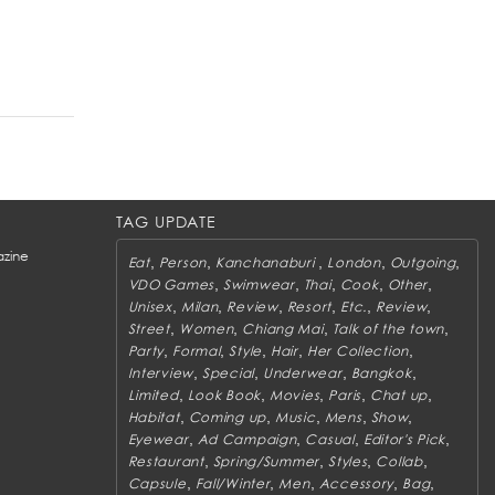
TAG UPDATE
zine
,
,
,
,
,
Eat
Person
Kanchanaburi
London
Outgoing
,
,
,
,
,
VDO Games
Swimwear
Thai
Cook
Other
,
,
,
,
,
,
Unisex
Milan
Review
Resort
Etc.
Review
,
,
,
,
Street
Women
Chiang Mai
Talk of the town
,
,
,
,
,
Party
Formal
Style
Hair
Her Collection
,
,
,
,
Interview
Special
Underwear
Bangkok
,
,
,
,
,
Limited
Look Book
Movies
Paris
Chat up
,
,
,
,
,
Habitat
Coming up
Music
Mens
Show
,
,
,
,
Eyewear
Ad Campaign
Casual
Editor's Pick
,
,
,
,
Restaurant
Spring/Summer
Styles
Collab
,
,
,
,
,
Capsule
Fall/Winter
Men
Accessory
Bag