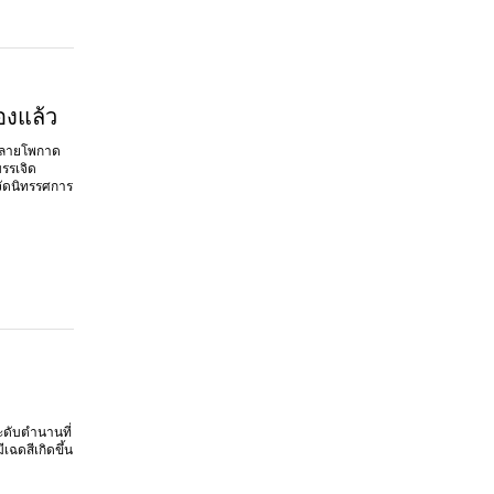
องแล้ว
านลายโพกาด
บรรเจิด
รจัดนิทรรศการ
ระดับตำนานที่
ดสีเกิดขึ้น