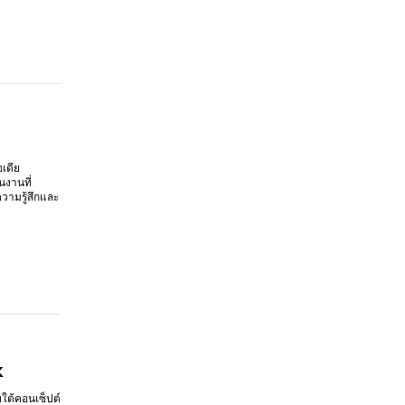
เดีย
นงานที่
วามรู้สึกและ
k
ใต้คอนเซ็ปต์