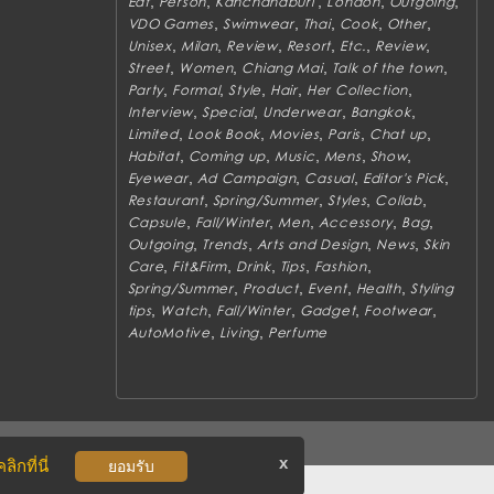
,
,
,
,
,
Eat
Person
Kanchanaburi
London
Outgoing
,
,
,
,
,
VDO Games
Swimwear
Thai
Cook
Other
,
,
,
,
,
,
Unisex
Milan
Review
Resort
Etc.
Review
,
,
,
,
Street
Women
Chiang Mai
Talk of the town
,
,
,
,
,
Party
Formal
Style
Hair
Her Collection
,
,
,
,
Interview
Special
Underwear
Bangkok
,
,
,
,
,
Limited
Look Book
Movies
Paris
Chat up
,
,
,
,
,
Habitat
Coming up
Music
Mens
Show
,
,
,
,
Eyewear
Ad Campaign
Casual
Editor's Pick
,
,
,
,
Restaurant
Spring/Summer
Styles
Collab
,
,
,
,
,
Capsule
Fall/Winter
Men
Accessory
Bag
,
,
,
,
Outgoing
Trends
Arts and Design
News
Skin
,
,
,
,
,
Care
Fit&Firm
Drink
Tips
Fashion
,
,
,
,
Spring/Summer
Product
Event
Health
Styling
,
,
,
,
,
tips
Watch
Fall/Winter
Gadget
Footwear
,
,
AutoMotive
Living
Perfume
x
ิกที่นี่
ยอมรับ