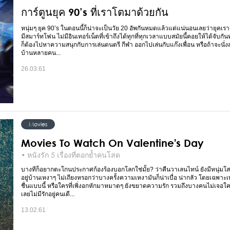
การ์ตูนยุค 90’s ที่เราโตมาด้วยกัน
หนุ่มๆ ยุค 90’s ในตอนนี้ก็น่าจะเป็นวัย 20 อัพกันหมดแล้วแต่แน่นอนเลยว่ายุคเราก
มีสมาร์ทโฟน ไม่มีอินเทอร์เน็ตที่เข้าถึงได้ทุกที่ทุกเวลาแบบสมัยนี้คอยให้ได้จับกัน
ก็ต้องไปหาความสนุกกับการเล่นดนตรี กีฬา ออกไปเล่นกับแก๊งเพื่อน หรือถ้าจะนั่งส
บ้านหลายคน...
26.03.61
Movies
Movies To Watch On Valentine's Day
• หนังรัก 5 เรื่องที่ตอกย้ำคนโสด
บางทีก็อยากตะโกนประกาศก้องร้องบอกโลกใช่มั้ย? ว่าคืนวาเลนไทน์ ยังมีหนุ่มโสด
อยู่บ้านเหงาๆ ไม่เถียงหรอกว่าบางครั้งความเหงามันก็น่าเบื่อ น่ากลัว โดยเฉพ
ชื่นแบบนี้ หรือใครที่เพิ่งอกหักมาหมาดๆ ยังขยาดความรัก รวมถึงบางคนไม่เจอใครท
เลยไม่มีรักอยู่คนเดี...
13.02.61