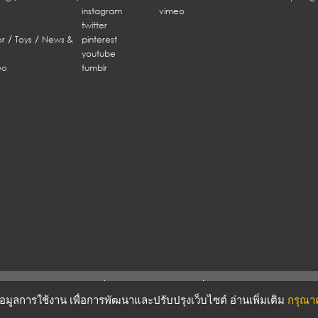
instagram
vimeo
twitter
/
/
r
Toys
News &
pinterest
youtube
eo
tumblr
ERMS & CONDITIONS
PRIVACY POLICY
บข้อมูลการใช้งาน เพื่อการพัฒนาและปรับปรุงเว็บไซต์ อ่านเพิ่มเติม
กรุณาคล
Copyright © 2016 METROSOCIETY Magazine. All rights reserved.