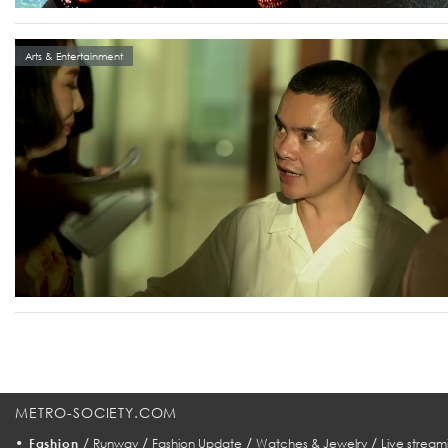
Arts & Entertainment
METRO-SOCIETY.COM
•
/
/
/
/
Fashion
Runway
Fashion Update
Watches & Jewelry
Live stream