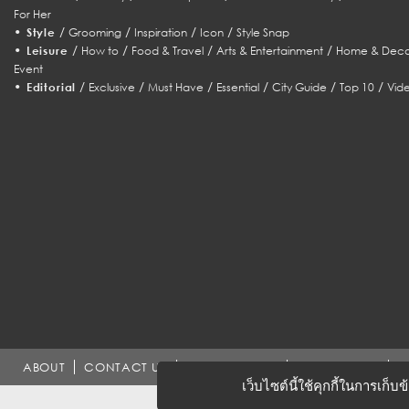
For Her
•
/
/
/
/
Style
Grooming
Inspiration
Icon
Style Snap
•
/
/
/
/
Leisure
How to
Food & Travel
Arts & Entertainment
Home & Deco
Event
•
/
/
/
/
/
/
Editorial
Exclusive
Must Have
Essential
City Guide
Top 10
Vid
ABOUT
CONTACT US
WORK WITH US
ADVERTISING
T
เว็บไซต์นี้ใช้คุกกี้ในการเก็