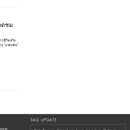
ียอดชม
าวชีวิตจริง
่าง “แฟนฉัน”
TAG UPDATE
zine