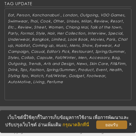
TAG UPDATE
,
,
,
,
,
,
Eat
Person
Kanchanaburi
London
Outgoing
VDO Games
,
,
,
,
,
,
,
,
Swimwear
Thai
Cook
Other
Unisex
Milan
Review
Resort
,
,
,
,
,
,
Etc.
Review
Street
Women
Chiang Mai
Talk of the town
,
,
,
,
,
,
,
Party
Formal
Style
Hair
Her Collection
Interview
Special
,
,
,
,
,
,
Underwear
Bangkok
Limited
Look Book
Movies
Paris
Chat
,
,
,
,
,
,
,
up
Habitat
Coming up
Music
Mens
Show
Eyewear
Ad
,
,
,
,
,
Campaign
Casual
Editor's Pick
Restaurant
Spring/Summer
,
,
,
,
,
,
,
Styles
Collab
Capsule
Fall/Winter
Men
Accessory
Bag
,
,
,
,
,
,
Outgoing
Trends
Arts and Design
News
Skin Care
Fit&Firm
,
,
,
,
,
,
,
Drink
Tips
Fashion
Spring/Summer
Product
Event
Health
,
,
,
,
,
Styling tips
Watch
Fall/Winter
Gadget
Footwear
,
,
AutoMotive
Living
Perfume
ABOUT
CONTACT US
WORK WITH US
ADVERTISING
เว็บไซต์นี้ใช้คุกกี้ในการเก็บข้อมูลการใช้งาน เพื่อการพัฒนาและ
TERMS & CONDITIONS
PRIVACY POLICY
x
ปรับปรุงเว็บไซต์ อ่านเพิ่มเติม
กรุณาคลิกที่นี่
ยอมรับ
Copyright © 2016 METROSOCIETY Magazine. All rights reserved.