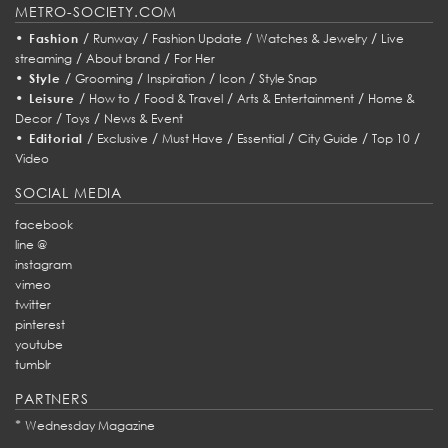
METRO-SOCIETY.COM
•
/
/
/
/
Fashion
Runway
Fashion Update
Watches & Jewelry
Live
/
/
streaming
About brand
For Her
•
/
/
/
/
Style
Grooming
Inspiration
Icon
Style Snap
•
/
/
/
/
Leisure
How to
Food & Travel
Arts & Entertainment
Home &
/
/
Decor
Toys
News & Event
•
/
/
/
/
/
/
Editorial
Exclusive
Must Have
Essential
City Guide
Top 10
Video
SOCIAL MEDIA
facebook
line @
instagram
vimeo
twitter
pinterest
youtube
tumblr
PARTNERS
*
Wednesday Magazine