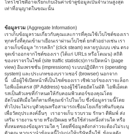
โทรโซไซตี้อาจเรียกเก็บเงินค่าเข้าดูข้อมูลเป็นจำนวนสูงสุด
เท่าที่อนุญาตในขณะนั้น
ข้อมูลรวม
(Aggregate Information)
เราเก็บข้อมูลรวมเกี่ยวกับคุณและการที่คุณใช้เว็บไซต์ของเรา
ทุกครั้งที่คุณเข้ามาเยือนเราผ่านเว็บไซต์ ยกตัวอย่างเช่น เรา
อาจเก็บข้อมูล “การคลิก” (click steam) หลายรูปแบบ เช่น ตรง
จุดเข้าออกจากไซต์ของเรา (ได้แก่ URLs หรือโดเมน) สถิติ
ของจราจรในไซต์ (site traffic statistics)การเปิดหน้า (page
view) อิมเพรชชั่น (impressions) ระบบปฏิบัติการ (operating
system) และประเภทของบราวเซอร์ (browser) นอกจาก
นี้ เมื่อผู้ใช้เปิดหน้าที่เป็นไซต์ของเรา เซิฟเวอร์ของเราจะล็อก
ไอพีแอ็ดเดรส (IP Address) ของผู้ใช้โดยอัตโนมัติ ไอพีเอ็ดเด
รสเป็นตัวเลขที่กำหนดให้กับคอมพิวเตอร์ของคุณโดย
อัตโนมัติเมื่อใดก็ตามที่คุณเข้าไปในเว็บ ซึ่งข้อมูลรวมนี้โดย
ทั่วไปจะไม่ระบุตัวคุณหรือสามารถเชื่อมโยงเกี่ยวพันกับคุณ
เพื่อวัตถุประสงค์อื่นๆ เราอาจเก็บ รวบรวม รักษา ตีพิมพ์ ส่ง
เสริม รายงาน ขาย หรือเปิดเผย หรือใช้ส่วนหนึ่งส่วนใด หรือ
ทั้งหมดของข้อมูลรวมใด ๆ โดยที่ข้อมูลดังกล่าวจะต้องไม่ระบุ
ตัวคุณ หากเรานำข้อมูลนี้ไปแบ่งให้บริษัทอื่นใช้ ข้อมูลดัง