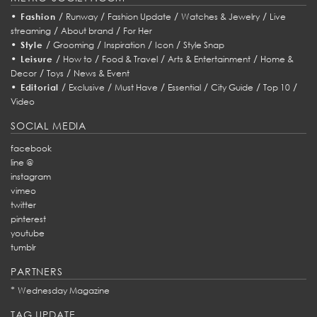
•
/
/
/
/
Fashion
Runway
Fashion Update
Watches & Jewelry
Live
/
/
streaming
About brand
For Her
•
/
/
/
/
Style
Grooming
Inspiration
Icon
Style Snap
•
/
/
/
/
Leisure
How to
Food & Travel
Arts & Entertainment
Home &
/
/
Decor
Toys
News & Event
•
/
/
/
/
/
/
Editorial
Exclusive
Must Have
Essential
City Guide
Top 10
Video
SOCIAL MEDIA
facebook
line @
instagram
vimeo
twitter
pinterest
youtube
tumblr
PARTNERS
*
Wednesday Magazine
TAG UPDATE