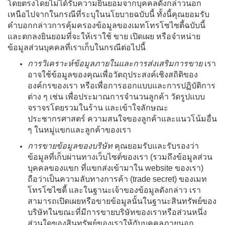
โดยตรงโดยไม่ได้รับความยินยอมจากบุคคลดังกล่าวนอก
เหนือไปจากในกรณีที่ระบุในนโยบายฉบับนี้ ทั้งนี้คุณยอมรับ
คำบอกกล่าวการคุ้มครองข้อมูลของเมทโทรโซไซตี้ฉบับนี้
และตกลงยินยอมที่จะให้เราใช้ ขาย เปิดเผย หรือจำหน่าย
ข้อมูลส่วนบุคคลที่เราเก็บในกรณีต่อไปนี้
การวิเคราะห์ข้อมูลภายในและการส่งเสริมการขาย
เรา
อาจใช้ข้อมูลของคุณเพื่อวัตถุประสงค์เชิงสถิติของ
องค์กรของเรา หรือเพื่อการออกแบบและการปฏิบัติการ
ต่าง ๆ เช่น เพื่อประมาณการจำนวนลูกค้า วัดรูปแบบ
จราจรโดยรวมในร้าน และเข้าใจลักษณะ
ประชากรศาสตร์ ความสนใจของลูกค้าและแนวโน้มอื่น
ๆ ในหมู่แขกและลูกค้าของเรา
การขายข้อมูลของบริษัท
คุณยอมรับและรับรองว่า
ข้อมูลที่เก็บผ่านทางเว็บไซต์ของเรา (รวมถึงข้อมูลส่วน
บุคคลของแขก ที่แขกส่งเข้ามาใน website ของเรา)
ถือว่าเป็นความลับทางการค้า (trade secret) ของเมท
โทรโซไซตี้ และในฐานะเจ้าของข้อมูลดังกล่าว เรา
สามารถเปิดเผยหรือขายข้อมูลนั้นในฐานะสินทรัพย์ของ
บริษัทในขณะที่มีการขายบริษัทของเราหรือส่วนหนึ่ง
ส่วนใดของสินทรัพย์ของเราให้กับบุคคลภายนอก