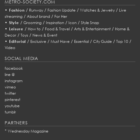
METRO-SOCIETY.COM
•
/
/
/
/
Fashion
Runway
Fashion Update
Watches & Jewelry
Live
/
/
streaming
About brand
For Her
•
/
/
/
/
Style
Grooming
Inspiration
Icon
Style Snap
•
/
/
/
/
Leisure
How to
Food & Travel
Arts & Entertainment
Home &
/
/
Decor
Toys
News & Event
•
/
/
/
/
/
/
Editorial
Exclusive
Must Have
Essential
City Guide
Top 10
Video
SOCIAL MEDIA
facebook
line @
instagram
vimeo
twitter
pinterest
youtube
tumblr
PARTNERS
*
Wednesday Magazine