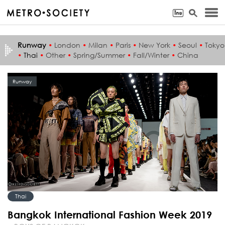
Runway
•
London
•
Milan
•
Paris
•
New York
•
Seoul
•
Tokyo
•
Thai
•
Other
•
Spring/Summer
•
Fall/Winter
•
China
Runway
Thai
Bangkok International Fashion Week 2019