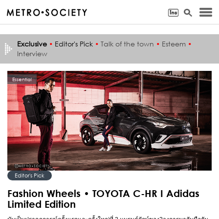
Exclusive
•
Editor's Pick
•
Talk of the town
•
Esteem
•
Interview
Essential
Editor's Pick
Fashion Wheels • TOYOTA C-HR I Adidas
Limited Edition