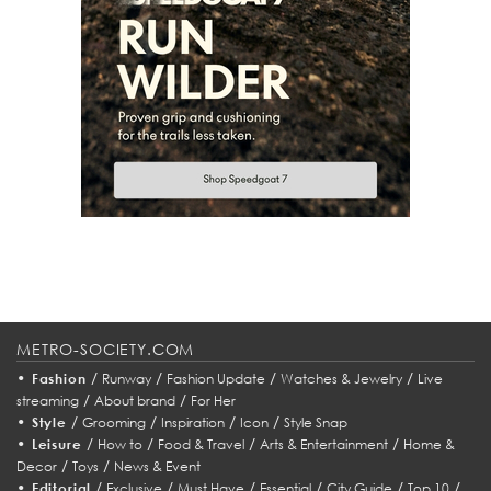
METRO-SOCIETY.COM
•
/
/
/
/
Fashion
Runway
Fashion Update
Watches & Jewelry
Live
/
/
streaming
About brand
For Her
•
/
/
/
/
Style
Grooming
Inspiration
Icon
Style Snap
•
/
/
/
/
Leisure
How to
Food & Travel
Arts & Entertainment
Home &
/
/
Decor
Toys
News & Event
•
/
/
/
/
/
/
Editorial
Exclusive
Must Have
Essential
City Guide
Top 10