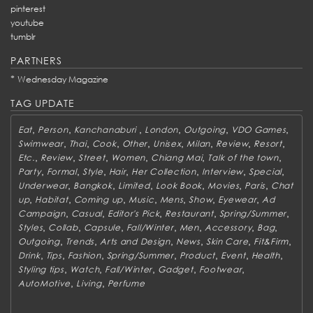
pinterest
youtube
tumblr
PARTNERS
*
Wednesday Magazine
TAG UPDATE
,
,
,
,
,
,
Eat
Person
Kanchanaburi
London
Outgoing
VDO Games
,
,
,
,
,
,
,
,
Swimwear
Thai
Cook
Other
Unisex
Milan
Review
Resort
,
,
,
,
,
,
Etc.
Review
Street
Women
Chiang Mai
Talk of the town
,
,
,
,
,
,
,
Party
Formal
Style
Hair
Her Collection
Interview
Special
,
,
,
,
,
,
Underwear
Bangkok
Limited
Look Book
Movies
Paris
Chat
,
,
,
,
,
,
,
up
Habitat
Coming up
Music
Mens
Show
Eyewear
Ad
,
,
,
,
,
Campaign
Casual
Editor's Pick
Restaurant
Spring/Summer
,
,
,
,
,
,
,
Styles
Collab
Capsule
Fall/Winter
Men
Accessory
Bag
,
,
,
,
,
,
Outgoing
Trends
Arts and Design
News
Skin Care
Fit&Firm
,
,
,
,
,
,
,
Drink
Tips
Fashion
Spring/Summer
Product
Event
Health
,
,
,
,
,
Styling tips
Watch
Fall/Winter
Gadget
Footwear
,
,
AutoMotive
Living
Perfume