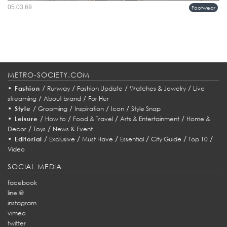
เปิดตัวครั้งแรกในพรีวิวคอลเลคชั่นผู้ชาย Spring/Summer 2026 ก่อนจะปรากฏตัวบน
05.03.69
Footwear
รันเวย์เต็มรูปแบบ และกลายเป็นหนึ่งในไอเทมที่ถูกพูดถึงมากที่สุดของซีซัน ไม่ใช่
เพราะความหวือหวา แต่เพราะความนิ่งที่คมพอจะสะกดสา...
METRO-SOCIETY.COM
•
/
/
/
/
Fashion
Runway
Fashion Update
Watches & Jewelry
Live
/
/
streaming
About brand
For Her
•
/
/
/
/
Style
Grooming
Inspiration
Icon
Style Snap
•
/
/
/
/
Leisure
How to
Food & Travel
Arts & Entertainment
Home &
/
/
Decor
Toys
News & Event
•
/
/
/
/
/
/
Editorial
Exclusive
Must Have
Essential
City Guide
Top 10
Video
SOCIAL MEDIA
facebook
line @
instagram
vimeo
twitter