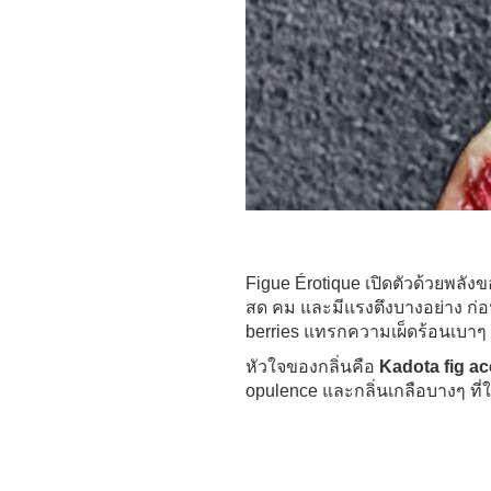
Figue Érotique เปิดตัวด้วยพลัง
สด คม และมีแรงตึงบางอย่าง ก่
berries แทรกความเผ็ดร้อนเบาๆ ท
หัวใจของกลิ่นคือ
Kadota fig a
opulence และกลิ่นเกลือบางๆ ที่ใ