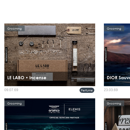
Grooming
Grooming
LE LABO • Incense
DIOR Sauv
ธูปหอมชุดนี้ได้รับการรังสรรค์อย่างประณีตในเกียวโต โดยเวิร์
Sauvage สะท้อนถ
09.07.69
23.03.69
Perfume
กช็อปครอบครัวรุ่นที่ 12 ที่ยังคงสืบทอดศาสตร์ดั้งเดิมของญี่ปุ่น
ธรรมชาติอย่างแท
ทุกแท่งทำขึ้นด้วยมือโดยช่างฝีมือผู้ทุ่มเทต่อกระบวนการอย่าง
Mencare จึงนำเ
แท้จริง ภายในชุดประกอ...
ใช้งานง่ายและมี
Grooming
Grooming