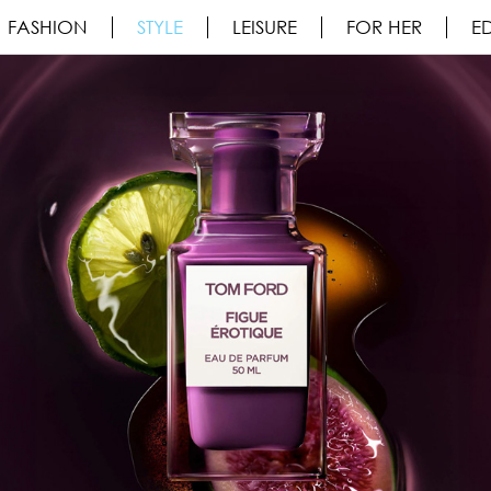
FASHION
STYLE
LEISURE
FOR HER
ED