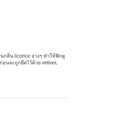
ลิ่น licorice จางๆ ทำให้ฟิกดู
อนจะถูกยึดไว้ด้วย vetiver,