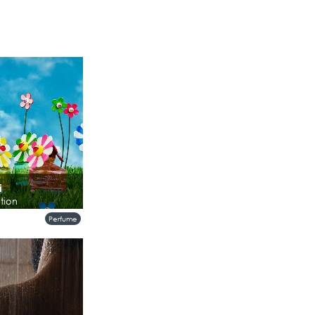
i
tion
ition 4 สี 4 กลิ่น
Perfume
ยความขี้เล่น จินตนาการ
ลกของ Daisy
นิ...