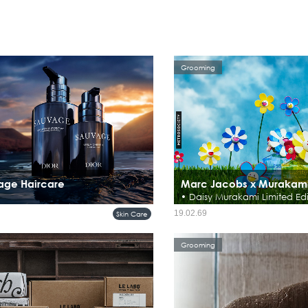
Grooming
age Haircare
Marc Jacobs x Murakam
• Daisy Murakami Limited Edi
ึงพลังความเป็นชายที่เป็นอิสระและเป็น
Daisy Marc Jacobs Murakami Limited Ed
19.02.69
Skin Care
้จริง ด้วยจิตวิญญาณนี้ ไลน์ Sauvage
คอลเลกชันสุดลิมิเต็ดที่เต็มเปี่ยมไปด้ว
สนอการดูแลผิวจากส่วนผสมจากธรรมชาติ ที่
และความโดดเด่น พร้อมพาก้าวเข้าสู่โ
ประสิทธิภาพ ออกแบบมาเพื่อผิวของ...
Murakami ที่สองจักรวาลดอกไม้สุดไอคอ
Grooming