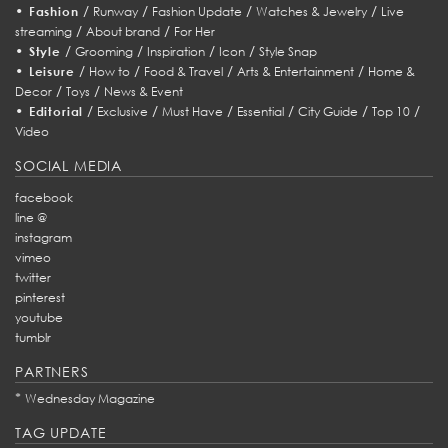
•
/
/
/
/
Fashion
Runway
Fashion Update
Watches & Jewelry
Live
/
/
streaming
About brand
For Her
•
/
/
/
/
Style
Grooming
Inspiration
Icon
Style Snap
•
/
/
/
/
Leisure
How to
Food & Travel
Arts & Entertainment
Home &
/
/
Decor
Toys
News & Event
•
/
/
/
/
/
/
Editorial
Exclusive
Must Have
Essential
City Guide
Top 10
Video
SOCIAL MEDIA
facebook
line @
instagram
vimeo
twitter
pinterest
youtube
tumblr
PARTNERS
*
Wednesday Magazine
TAG UPDATE