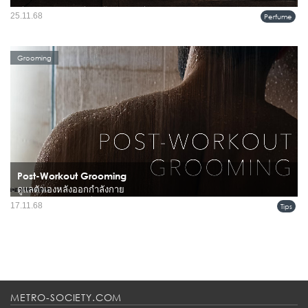
เมื่อเทศกาลวันหยุดเริ่มต้นขึ้นอย่างเต็มที่ เลอ ลาโบ หวังว่าแล็บของแบรนด์จะเป็น
25.11.68
Perfume
พื้นที่ที่คุณพบกับความสงบและได้พักใจ เราขอเชิญคุณแวะมาค้นหา ปล่อยให้ประสาท
สัมผัสช่วยนำทาง และแน่นอน แบรนด์พร้อมที่ให้คำแนะ...
Grooming
Post-Workout Grooming
ดูแลตัวเองหลังออกกำลังกาย
การออกกำลังกายเป็นสิ่งสำคัญสำหรับนักกีฬา แต่การดูแลตัวเองหลังจากการฝึกซ้อม
17.11.68
Tips
หรือแข่งขันก็มีความสำคัญไม่แพ้กัน...
METRO-SOCIETY.COM