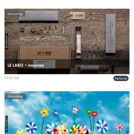
Grooming
LE LABO • Incense
ธูปหอมชุดนี้ได้รับการรังสรรค์อย่างประณีตในเกียวโต โดยเวิร์กช็อปครอบครัวรุ่นที่ 12
09.07.69
Perfume
ที่ยังคงสืบทอดศาสตร์ดั้งเดิมของญี่ปุ่น ทุกแท่งทำขึ้นด้วยมือโดยช่างฝีมือผู้ทุ่มเทต่อ
กระบวนการอย่างแท้จริง ภายในชุดประกอ...
Grooming