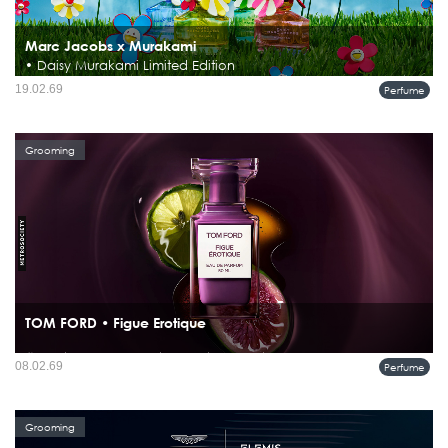
Marc Jacobs x Murakami
• Daisy Murakami Limited Edition
Daisy Marc Jacobs Murakami Limited Edition 4 สี 4 กลิ่น คอลเลกชันสุดลิมิเต็ดที่
19.02.69
Perfume
เต็มเปี่ยมไปด้วยความขี้เล่น จินตนาการ และความโดดเด่น พร้อมพาก้าวเข้าสู่โลก
ของ Daisy Murakami ที่สองจักรวาลดอกไม้สุดไอคอนิ...
Grooming
TOM FORD • Figue Erotique
น้ำหอมที่น่าสนใจ ไม่ได้เล่าเรื่องแค่ “กลิ่น” แต่เล่าเรื่อง “ช่วงเวลา” และ TOM FORD
08.02.69
Perfume
Figue Érotique คือหนึ่งในนั้น กลิ่นนี้ไม่ได้พาเราไปถึงความสุกเต็มที่ทันที แต่เลือกหยุด
อยู่ตรงวินาทีก่อนผลฟิกจะแตกออก...
Grooming