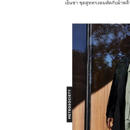
เย็นชา ชุดสูททรงคมตัดกับผ้าพลิ้