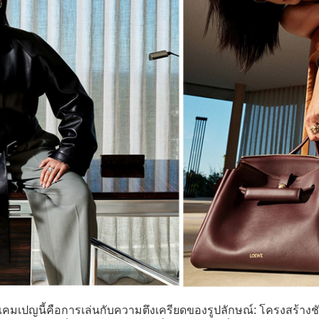
แคมเปญนี้คือการเล่นกับความตึงเครียดของรูปลักษณ์: โครงสร้างชัด