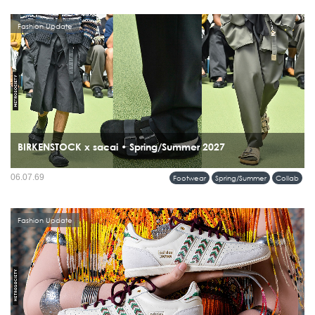
Fashion Update
BIRKENSTOCK x sacai • Spring/Summer 2027
เปิดตัวความร่วมมือครั้งแรกบนรันเวย์ sacai Men’s Spring & Summer 2027
06.07.69
Footwear
Spring/Summer
Collab
Collection กับคอลเลคชั่นที่นำรองเท้าระดับไอคอนของ BIRKENSTOCK มารื้อสร้าง
ใหม่ผ่านแนวคิด Hybridization อันเป็นลายเซ็นของ Chitose Abe...
Fashion Update