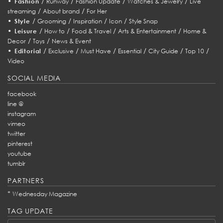
•
/
/
/
/
Fashion
Runway
Fashion Update
Watches & Jewelry
Live
/
/
streaming
About brand
For Her
•
/
/
/
/
Style
Grooming
Inspiration
Icon
Style Snap
•
/
/
/
/
Leisure
How to
Food & Travel
Arts & Entertainment
Home &
/
/
Decor
Toys
News & Event
•
/
/
/
/
/
/
Editorial
Exclusive
Must Have
Essential
City Guide
Top 10
Video
SOCIAL MEDIA
facebook
line @
instagram
vimeo
twitter
pinterest
youtube
tumblr
PARTNERS
*
Wednesday Magazine
TAG UPDATE