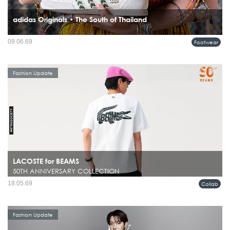
adidas Originals • The South of Thailand
ภาคใต้ของประเทศไทยกำลังกลายเป็นแรงบันดาลใจบทใหม่ในโลกแฟชั่น เมื่อ adidas
09.06.69
Footwear
Originals เปิดตัวคอลเลคชั่น SS26...
Fashion Update
LACOSTE for BEAMS
50TH ANNIVERSARY COLLECTION
ในโลกแฟชั่นผู้ชาย มีไม่กี่แบรนด์ที่สามารถรักษาคาแรกเตอร์ของตัวเองไว้ได้ชัดเจน
18.05.69
Collab
ตลอดหลายทศวรรษ และยังคงดูร่วมสมัยอยู่เสมอ ไม่ว่าจะเป็น BEAMS หรือ
LACOSTE ที่ต่างมีภาษาของตัวเองชัดเจนคนละแบบ...
Fashion Update