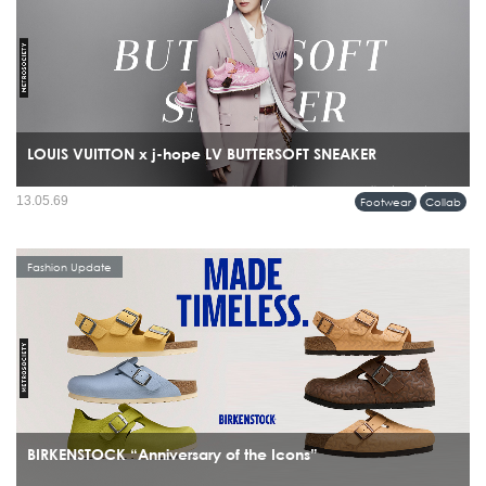
LOUIS VUITTON x j-hope LV BUTTERSOFT SNEAKER
รุ่นพิเศษร่วมกับ j-hope สมาชิกวง BTS โดยรองเท้าคู่นี้ไม่ได้ถูกสร้างขึ้นเพื่อแฟชั่น
13.05.69
Footwear
Collab
อย่างเดียว แต่ถูกออกแบบมาให้ j-hope ใช้จริงระหว่างเวิลด์ทัวร์...
Fashion Update
BIRKENSTOCK “Anniversary of the Icons”