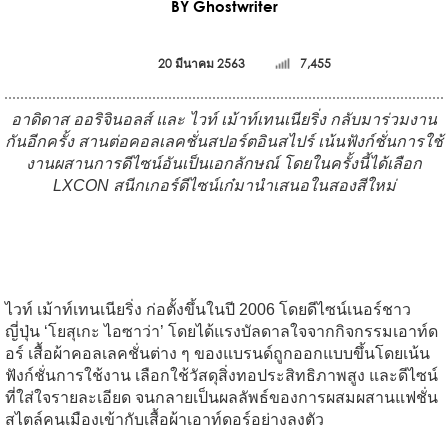
BY Ghostwriter
20 มีนาคม 2563
7,455
อาดิดาส ออริจินอลส์ และ ไวท์ เม้าท์เทนเนียริ่ง กลับมาร่วมงาน
กันอีกครั้ง สานต่อคอลเลคชั่นสปอร์ตอินสไปร์ เน้นฟังก์ชั่นการใช้
งานผสานการดีไซน์อันเป็นเอกลักษณ์ โดยในครั้งนี้ได้เลือก
LXCON สนีกเกอร์ดีไซน์เก๋มานำเสนอในสองสีใหม่
ไวท์ เม้าท์เทนเนียริ่ง ก่อตั้งขึ้นในปี 2006 โดยดีไซน์เนอร์ชาว
ญี่ปุ่น ‘โยสุเกะ ไอซาว่า’ โดยได้แรงบัลดาลใจจากกิจกรรมเอาท์ด
อร์ เสื้อผ้าคอลเลคชั่นต่าง ๆ ของแบรนด์ถูกออกแบบขึ้นโดยเน้น
ฟังก์ชั่นการใช้งาน เลือกใช้วัสดุสิ่งทอประสิทธิภาพสูง และดีไซน์
ที่ใส่ใจรายละเอียด จนกลายเป็นผลลัพธ์ของการผสมผสานแฟชั่น
สไตล์คนเมืองเข้ากับเสื้อผ้าเอาท์ดอร์อย่างลงตัว