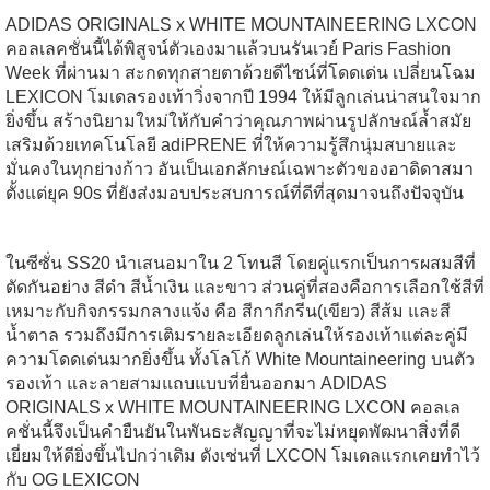
ADIDAS ORIGINALS x WHITE MOUNTAINEERING LXCON
คอลเลคชั่นนี้ได้พิสูจน์ตัวเองมาแล้วบนรันเวย์ Paris Fashion
Week ที่ผ่านมา สะกดทุกสายตาด้วยดีไซน์ที่โดดเด่น เปลี่ยนโฉม
LEXICON โมเดลรองเท้าวิ่งจากปี 1994 ให้มีลูกเล่นน่าสนใจมาก
ยิ่งขึ้น สร้างนิยามใหม่ให้กับคำว่าคุณภาพผ่านรูปลักษณ์ล้ำสมัย
เสริมด้วยเทคโนโลยี adiPRENE ที่ให้ความรู้สึกนุ่มสบายและ
มั่นคงในทุกย่างก้าว อันเป็นเอกลักษณ์เฉพาะตัวของอาดิดาสมา
ตั้งแต่ยุค 90s ที่ยังส่งมอบประสบการณ์ที่ดีที่สุดมาจนถึงปัจจุบัน
ในซีซั่น SS20 นำเสนอมาใน 2 โทนสี โดยคู่แรกเป็นการผสมสีที่
ตัดกันอย่าง สีดำ สีน้ำเงิน และขาว ส่วนคู่ที่สองคือการเลือกใช้สีที่
เหมาะกับกิจกรรมกลางแจ้ง คือ สีกากีกรีน(เขียว) สีส้ม และสี
น้ำตาล รวมถึงมีการเติมรายละเอียดลูกเล่นให้รองเท้าแต่ละคู่มี
ความโดดเด่นมากยิ่งขึ้น ทั้งโลโก้ White Mountaineering บนตัว
รองเท้า และลายสามแถบแบบที่ยื่นออกมา ADIDAS
ORIGINALS x WHITE MOUNTAINEERING LXCON คอลเล
คชั่นนี้จึงเป็นคำยืนยันในพันธะสัญญาที่จะไม่หยุดพัฒนาสิ่งที่ดี
เยี่ยมให้ดียิ่งขึ้นไปกว่าเดิม ดังเช่นที่ LXCON โมเดลแรกเคยทำไว้
กับ OG LEXICON