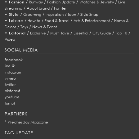
•
/
/
/
/
Fashion
Runway
Fashion Update
Watches & Jewelry
Live
/
/
streaming
About brand
For Her
•
/
/
/
/
Style
Grooming
Inspiration
Icon
Style Snap
•
/
/
/
/
Leisure
How to
Food & Travel
Arts & Entertainment
Home &
/
/
Decor
Toys
News & Event
•
/
/
/
/
/
/
Editorial
Exclusive
Must Have
Essential
City Guide
Top 10
Video
SOCIAL MEDIA
facebook
line @
instagram
vimeo
twitter
pinterest
youtube
tumblr
PARTNERS
*
Wednesday Magazine
TAG UPDATE