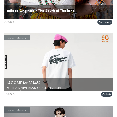
adidas Originals • The South of Thailand
ภาคใต้ของประเทศไทยกำลังกลายเป็นแรงบันดาลใจบทใหม่ในโลกแฟชั่น เมื่อ adidas
09.06.69
Footwear
Originals เปิดตัวคอลเลคชั่น SS26...
Fashion Update
LACOSTE for BEAMS
50TH ANNIVERSARY COLLECTION
ในโลกแฟชั่นผู้ชาย มีไม่กี่แบรนด์ที่สามารถรักษาคาแรกเตอร์ของตัวเองไว้ได้ชัดเจน
18.05.69
Collab
ตลอดหลายทศวรรษ และยังคงดูร่วมสมัยอยู่เสมอ ไม่ว่าจะเป็น BEAMS หรือ
LACOSTE ที่ต่างมีภาษาของตัวเองชัดเจนคนละแบบ...
Fashion Update