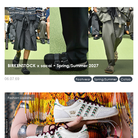
Fashion Update
BIRKENSTOCK x sacai • Spring/Summer 2027
เปิดตัวความร่วมมือครั้งแรกบนรันเวย์ sacai Men’s Spring & Summer 2027
06.07.69
Footwear
Spring/Summer
Collab
Collection กับคอลเลคชั่นที่นำรองเท้าระดับไอคอนของ BIRKENSTOCK มารื้อสร้าง
ใหม่ผ่านแนวคิด Hybridization อันเป็นลายเซ็นของ Chitose Abe...
Fashion Update