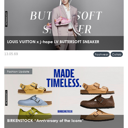
LOUIS VUITTON x j-hope LV BUTTERSOFT SNEAKER
รุ่นพิเศษร่วมกับ j-hope สมาชิกวง BTS โดยรองเท้าคู่นี้ไม่ได้ถูกสร้างขึ้นเพื่อแฟชั่น
13.05.69
Footwear
Collab
อย่างเดียว แต่ถูกออกแบบมาให้ j-hope ใช้จริงระหว่างเวิลด์ทัวร์...
Fashion Update
BIRKENSTOCK “Anniversary of the Icons”