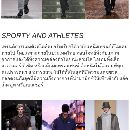
SPORTY AND ATHLETES
เทรนด์การแต่งตัวสไตล์สปอร์ตเรียกได้ว่าเป็นหนึ่งเทรนด์ที่ไม่เคย
หายไป โดยเฉพาะภายในประเทศไทย ตอบโจทย์ทั้งกับสภาพ
อากาศและได้ทั้งความคล่องตัวในขณะสวมใส่ ไอเทมทั้งเสื้อ
สเวตเตอร์ ทีเชิ้ต หรือแม้แต่แทรคแพนซ์ คือหนึ่งในไอเทมที่ทุก
คนปรารถนา สามารถสวมใส่ได้ทั้งในลุคที่มีความแคชชวล
ตลอดจนถึงลุคที่มีความกึ่งทางการที่นำมามิกซ์ให้เข้าเข้ากับแจ็ค
เก็ต สูท หรือเบลเซอร์