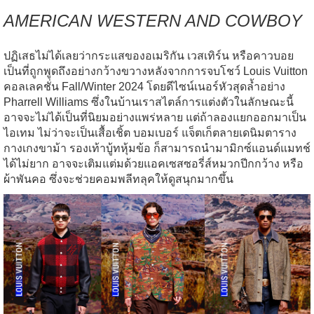
AMERICAN WESTERN AND COWBOY
ปฏิเสธไม่ได้เลยว่ากระแสของอเมริกัน เวสเทิร์น หรือคาวบอย
เป็นที่ถูกพูดถึงอย่างกว้างขวางหลังจากการจบโชว์ Louis Vuitton
คอลเลคชั่น Fall/Winter 2024 โดยดีไซน์เนอร์หัวสุดล้ำอย่าง
Pharrell Williams ซึ่งในบ้านเราสไตล์การแต่งตัวในลักษณะนี้
อาจจะไม่ได้เป็นที่นิยมอย่างแพร่หลาย แต่ถ้าลองแยกออกมาเป็น
ไอเทม ไม่ว่าจะเป็นเสื้อเชิ้ต บอมเบอร์ แจ็ตเก็ตลายเดนิมตาราง
กางเกงขาม้า รองเท้าบู้ทหุ้มข้อ ก็สามารถนำมามิกซ์แอนด์แมทช์
ได้ไม่ยาก อาจจะเติมแต่มด้วยแอคเซสซอรี่ส์หมวกปีกกว้าง หรือ
ผ้าพันคอ ซึ่งจะช่วยคอมพลีทลุคให้ดูสนุกมากขึ้น