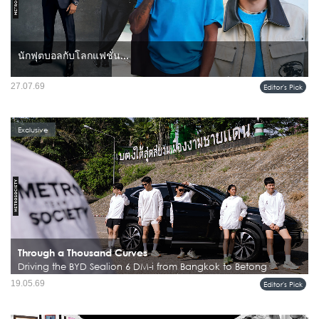
นักฟุตบอลกับโลกแฟชั่น...
เคยมีช่วงเวลาที่นักฟุตบอลกับโลกลักชัวรีเป็นเพียงภาพของการนั่งฟรอนต์โรว์หรือการ
27.07.69
Editor's Pick
แต่งตัวหลังจบเกม แต่วันนี้ทุกอย่างเปลี่ยนไปอย่างชัดเจน เมื่อผู้เล่นระดับแถวหน้าของ
โลกไม่ได้เป็นแค่แขกรับเชิญในแฟชั่นวีคอีก...
Exclusive
Through a Thousand Curves
Driving the BYD Sealion 6 DM-i from Bangkok to Betong
การขับรถจากกรุงเทพฯ ลงไปถึงเบตง ไม่ใช่ทริปที่หลายคนเลือกทำบ่อยนัก โดยเฉพาะ
19.05.69
Editor's Pick
เมื่อปลายทางคือ Amazean Jungle Thailand by UTMB งานวิ่งเทรลระดับโลกที่รวมทั้ง
นักวิ่งสายภูเขา นักผจญภัย และคนรักเอาต์ดอร์จากหลา...