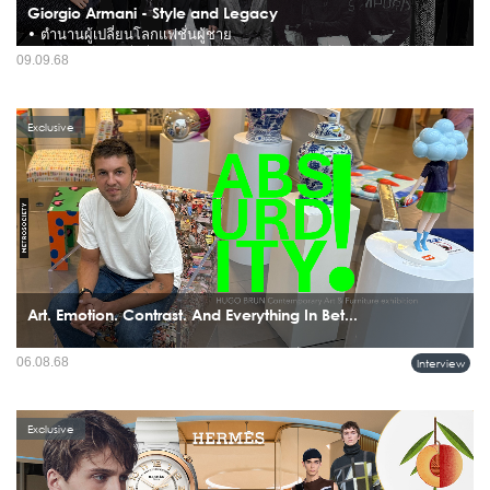
Giorgio Armani - Style and Legacy
• ตำนานผู้เปลี่ยนโลกแฟชั่นผู้ชาย
จอร์โจ อาร์มานี คือชื่อที่แทบทุกคนในวงการแฟชั่นรู้จัก แต่สิ่งที่ทำให้เขาแตกต่างจาก
09.09.68
นักออกแบบทั่วไปไม่ใช่เพียงชื่อเสียงหรือความสำเร็จทางธุรกิจ แต่เป็น วิสัยทัศน์ที่
เปลี่ยนโฉมวิธีคิดเกี่ยวกับแฟชั่นผู้ชาย...
Exclusive
Art. Emotion. Contrast. And Everything In Bet...
HUGO BRUN เกิดและเติบโตในกรุงปารีส ประเทศฝรั่งเศส แต่หัวใจของเขากลับ
06.08.68
Interview
ผูกพันลึกซึ้งกับวัฒนธรรมเอเชีย ความหลงใหลนี้ผลักดันให้เขาละทิ้งชีวิตในปารีส และ
เริ่มต้นการเดินทางครั้งใหม่ที่ฮ่องกงในปี 2018 ซึ่งกลา...
Exclusive