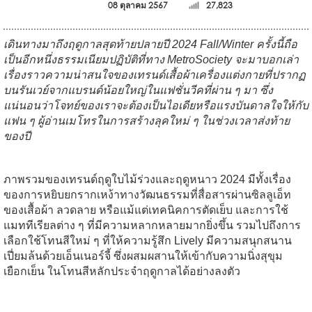
08 ตุลาคม 2567
27,823
เดินทางมาถึงฤดูกาลสุดท้ายปลายปี 2024 Fall/Winter ครั้งนี้ถือ
เป็นอีกหนึ่งธรรมเนียมปฏิบัติที่ทาง MetroSociety จะมาบอกเล่า
เรื่องราวความน่าสนใจของเทรนด์เสื้อผ้าเครื่องแต่งกายที่ปรากฏ
บนรันเวย์จากแบรนด์น้อยใหญ่ในแฟชั่นวีคที่ผ่าน ๆ มา ซึ่ง
แน่นอนว่าโจทย์ของเราจะต้องเป็นไอเดียหรือแรงบันดาลใจให้กับ
แฟน ๆ ผู้อ่านเมโทรในการสร้างลุคใหม่ ๆ ในช่วงเวลาส่งท้าย
ของปี
ภาพรวมของเทรนด์ฤดูใบไม้ร่วงและฤดูหนาว 2024 มีทั้งเรื่อง
ของการหยิบยกรากเหง้าทางวัฒนธรรมที่สื่อสารผ่านซิลลูเอ็ท
ของเสื้อผ้า ลวดลาย หรือแม้แต่เทคนิคการตัดเย็บ และการใช้
แมททีเรียลต่าง ๆ ที่มีความหลากหลายมากยิ่งขึ้น รวมไปถึงการ
เลือกใช้โทนสีใหม่ ๆ ที่ให้ความรู้สึก Lively มีความสนุกสนาน
เปี่ยมล้นด้วยเอ็นเนอร์จี้ ซึ่งผสมผสานให้เข้ากับความนิ่งสุขุม
เยือกเย็น ในโทนสีหลักประจำฤดูกาลได้อย่างลงตัว