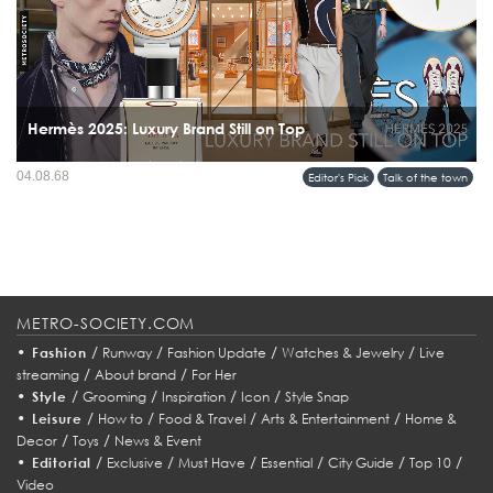
Hermès 2025: Luxury Brand Still on Top
ถ้าพูดถึง luxury brand ที่ยืนหนึ่งเรื่องรสนิยมเหนือกาลเวลา คงไม่มีใครไม่คิดถึง
04.08.68
Editor's Pick
Talk of the town
Hermès บ้านแฟชั่นฝรั่งเศสที่ไม่เคยตกกระแส ล่าสุดผลประกอบการครึ่งปีแรก 2025...
METRO-SOCIETY.COM
•
/
/
/
/
Fashion
Runway
Fashion Update
Watches & Jewelry
Live
/
/
streaming
About brand
For Her
•
/
/
/
/
Style
Grooming
Inspiration
Icon
Style Snap
•
/
/
/
/
Leisure
How to
Food & Travel
Arts & Entertainment
Home &
/
/
Decor
Toys
News & Event
•
/
/
/
/
/
/
Editorial
Exclusive
Must Have
Essential
City Guide
Top 10
Video