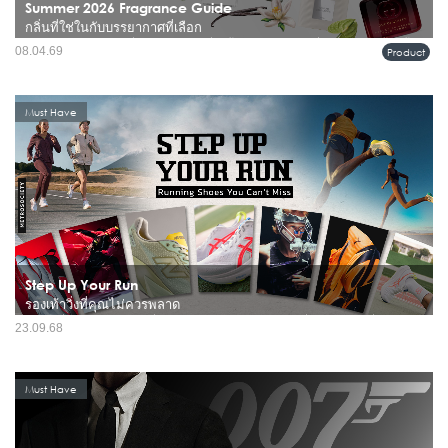
Summer 2026 Fragrance Guide
กลิ่นที่ใช่ในกับบรรยากาศที่เลือก
หน้าร้อนไม่ได้เป็นแค่เรื่องของอุณหภูมิที่สูงขึ้น แต่คือช่วงเวลาที่ทุกอย่าง “ชัดขึ้น” ทั้ง
08.04.69
Product
แสง สี และตัวตนของเราเอง รวมถึงกลิ่นที่เราเลือกใช้ในแต่ละวัน เพราะในอากาศ
ร้อน น้ำหอมจะเผยตัวตนของมันชัดกว่าฤดูไ...
Must Have
Step Up Your Run
รองเท้าวิ่งที่คุณไม่ควรพลาด
ในโลกที่เต็มไปด้วยรองเท้าวิ่งมากมาย บางทีเราก็มองข้าม "เพื่อนร่วมทาง" ที่มีศักยภาพ
23.09.68
ไปซะอย่างนั้น บทความนี้เราจะพาคุณไปทำความรู้จักกับ 4 รองเท้าวิ่งที่ไม่ค่อยเป็นที่พูด
ถึงมากนัก แต่ซ่อนความสามารถที่น่าส...
Must Have