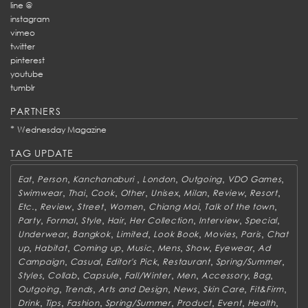
line @
instagram
vimeo
twitter
pinterest
youtube
tumblr
PARTNERS
*
Wednesday Magazine
TAG UPDATE
,
,
,
,
,
,
Eat
Person
Kanchanaburi
London
Outgoing
VDO Games
,
,
,
,
,
,
,
,
Swimwear
Thai
Cook
Other
Unisex
Milan
Review
Resort
,
,
,
,
,
,
Etc.
Review
Street
Women
Chiang Mai
Talk of the town
,
,
,
,
,
,
,
Party
Formal
Style
Hair
Her Collection
Interview
Special
,
,
,
,
,
,
Underwear
Bangkok
Limited
Look Book
Movies
Paris
Chat
,
,
,
,
,
,
,
up
Habitat
Coming up
Music
Mens
Show
Eyewear
Ad
,
,
,
,
,
Campaign
Casual
Editor's Pick
Restaurant
Spring/Summer
,
,
,
,
,
,
,
Styles
Collab
Capsule
Fall/Winter
Men
Accessory
Bag
,
,
,
,
,
,
Outgoing
Trends
Arts and Design
News
Skin Care
Fit&Firm
,
,
,
,
,
,
,
Drink
Tips
Fashion
Spring/Summer
Product
Event
Health