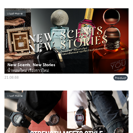
ราวความเป็นผู้ชายได้ชัดเจนที่สุด...
Must Have
New Scents, New Stories
น้ำหอมใหม่ เรื่องราวใหม่
น้ำหอมไม่ใช่แค่กลิ่น แต่คือ “ภาษาที่มองไม่เห็น” ซึ่งเล่าเรื่องราวของตัวเราแต่ละคน
21.08.68
Product
กลิ่นหอมบางกลิ่นพาเราย้อนกลับไปหาความทรงจำ บางกลิ่นบอกถึงบุคลิกภาพ และ
บางกลิ่นคือเสน่ห์ที่ทำให้ผู้คนจดจำคุณได้ วันนี้เ...
Must Have