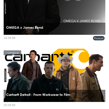
OMEGA x James Bond
เมื่อพูดถึงเจมส์ บอนด์ เรามักนึกถึงชุดสูทเนี้ยบ รถสปอร์ต แก้วมาร์ตินี และนาฬิกาข้อ
18.09.68
Product
มือที่เป็นทั้งเพื่อนคู่ใจและอาวุธลับของสายลับ 007...
Must Have
Carhartt Detroit : From Workwear to Film
ถ้าจะพูดถึง “แจ็กเก็ตผู้ชาย” ที่ใส่ได้ทั้งบนไซต์งานก่อสร้าง ในสตรีทแฟชั่น หรือแม้แต่
26.08.68
บนจอภาพยนตร์ Carhartt Jacket คือตัวจริงเสียงจริง เสื้อที่ไม่เคยตกยุคและยังเล่าเรื่อง