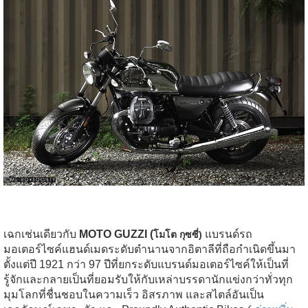
เฉกเช่นเดียวกับ
MOTO GUZZI (
แบรนด์รถ
โมโต กุซซี่)
มอเตอร์ไซค์แฮนด์เมดระดับตำนานจากอิตาลีที่ถือกำเนิดขึ้นมา
ตั้งแต่ปี 1921 กว่า 97 ปีที่ยกระดับแบรนด์มอเตอร์ไซค์ให้เป็นที่
รู้จักและกลายเป็นที่ยอมรับให้กับเหล่าบรรดานักแข่งกว่าทั่วทุก
มุมโลกที่ชื่นชอบในความเร็ว อิสรภาพ และสไตล์อันเป็น