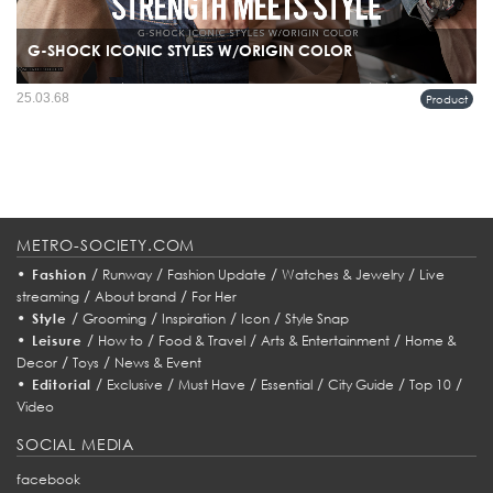
G-SHOCK ICONIC STYLES W/ORIGIN COLOR
หากพูดถึงนาฬิกาที่เป็นสัญลักษณ์แห่งความทนทาน G-SHOCK คือชื่อที่ไม่มีใครลบ
25.03.68
Product
เลือนได้ นับตั้งแต่เปิดตัวในปี 1983 แบรนด์นี้ได้ปฏิวัติวงการด้วยดีไซน์ที่ทนทานต่อ
แรงกระแทกและฟังก์ชันที่ตอบโจทย์ทุกไลฟ์สไตล์...
METRO-SOCIETY.COM
•
/
/
/
/
Fashion
Runway
Fashion Update
Watches & Jewelry
Live
/
/
streaming
About brand
For Her
•
/
/
/
/
Style
Grooming
Inspiration
Icon
Style Snap
•
/
/
/
/
Leisure
How to
Food & Travel
Arts & Entertainment
Home &
/
/
Decor
Toys
News & Event
•
/
/
/
/
/
/
Editorial
Exclusive
Must Have
Essential
City Guide
Top 10
Video
SOCIAL MEDIA
facebook