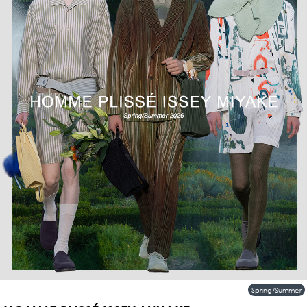
Spring/Summer