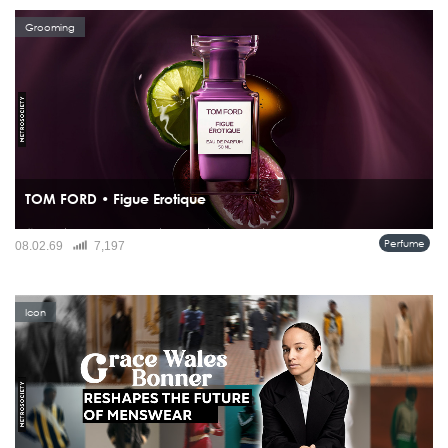
Grooming
TOM FORD • Figue Erotique
น้ำหอมที่น่าสนใจ ไม่ได้เล่าเรื่องแค่ “กลิ่น” แต่เล่าเรื่อง “ช่วงเวลา” และ TOM FORD
Perfume
08.02.69
7,197
Figue Érotique คือหนึ่งในนั้น กลิ่นนี้ไม่ได้พาเราไปถึงความสุกเต็มที่ทันที แต่เลือกหยุด
อยู่ตรงวินาทีก่อนผลฟิกจะแตกออก...
Icon