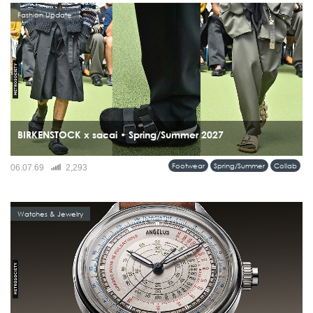
Fashion Update
BIRKENSTOCK x sacai • Spring/Summer 2027
เปิดตัวความร่วมมือครั้งแรกบนรันเวย์ sacai Men’s Spring & Summer 2027
Footwear
Spring/Summer
Collab
06.07.69
2,293
Collection กับคอลเลคชั่นที่นำรองเท้าระดับไอคอนของ BIRKENSTOCK มารื้อสร้าง
ใหม่ผ่านแนวคิด Hybridization อันเป็นลายเซ็นของ Chitose Abe...
Watches & Jewelry