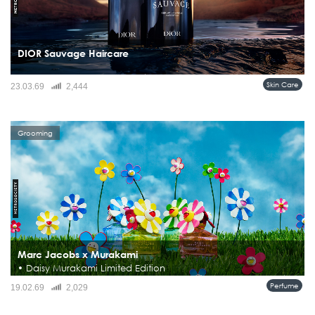
DIOR Sauvage Haircare
Sauvage สะท้อนถึงพลังความเป็นชายที่เป็นอิสระและเป็นธรรมชาติอย่างแท้จริง ด้วย
Skin Care
23.03.69
2,444
จิตวิญญาณนี้ ไลน์ Sauvage Mencare จึงนำเสนอการดูแลผิวจากส่วนผสมจาก
ธรรมชาติ ที่ใช้งานง่ายและมีประสิทธิภาพ ออกแบบมาเพื่อผิวของ...
Grooming
Marc Jacobs x Murakami
• Daisy Murakami Limited Edition
Daisy Marc Jacobs Murakami Limited Edition 4 สี 4 กลิ่น คอลเลกชันสุดลิมิเต็ดที่
Perfume
19.02.69
2,029
เต็มเปี่ยมไปด้วยความขี้เล่น จินตนาการ และความโดดเด่น พร้อมพาก้าวเข้าสู่โลก
ของ Daisy Murakami ที่สองจักรวาลดอกไม้สุดไอคอนิ...