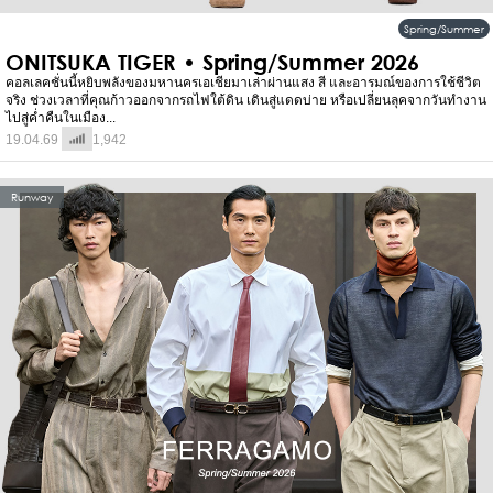
Spring/Summer
ONITSUKA TIGER • Spring/Summer 2026
คอลเลคชั่นนี้หยิบพลังของมหานครเอเชียมาเล่าผ่านแสง สี และอารมณ์ของการใช้ชีวิต
จริง ช่วงเวลาที่คุณก้าวออกจากรถไฟใต้ดิน เดินสู่แดดบ่าย หรือเปลี่ยนลุคจากวันทำงาน
ไปสู่ค่ำคืนในเมือง...
19.04.69
1,942
Runway