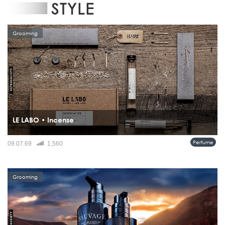
STYLE
Grooming
LE LABO • Incense
ธูปหอมชุดนี้ได้รับการรังสรรค์อย่างประณีตในเกียวโต โดยเวิร์กช็อปครอบครัวรุ่นที่ 12
Perfume
09.07.69
1,560
ที่ยังคงสืบทอดศาสตร์ดั้งเดิมของญี่ปุ่น ทุกแท่งทำขึ้นด้วยมือโดยช่างฝีมือผู้ทุ่มเทต่อ
กระบวนการอย่างแท้จริง ภายในชุดประกอ...
Grooming