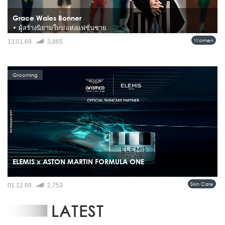
Grace Wales Bonner
• ผู้สร้างนิยามใหม่แห่งแฟชั่นชาย
คือหนึ่งในนักออกแบบที่ไม่เพียงสร้างแฟชั่นชาย แต่สร้าง "วิธีคิดใหม่" สำหรับแฟชั่น
Women
13.01.69
3,865
ผู้ชายในศตวรรษที่ 21 ด้วยการผสมผสานงานตัดเย็บชั้นสูง วัฒนธรรมกีฬา และการวิจัย
เชิงลึกเกี่ยวกับตัวตนและวัฒนธรรมของชายผิวสี...
Grooming
ELEMIS x ASTON MARTIN FORMULA ONE
เมื่อแบรนด์ดูแลผิวระดับพรีเมียมจับมือกับทีมแข่งรถชั้นนำ ผลลัพธ์ที่ได้คือคอลเลคชั่นพิ
Skin Care
01.12.68
2,753
เศษที่ผสมความประณีตแบบอังกฤษเข้ากับจิตวิญญาณแห่งความเร็ว...
LATEST