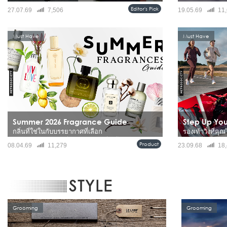
to Betong
เคยมีช่วงเวลาที่นักฟุตบอลกับโลกลักชัวรีเป็นเพียงภาพของกา
การขับรถจากกรุงเ
Editor's Pick
27.07.69
7,506
19.05.69
11
รนั่งฟรอนต์โรว์หรือการแต่งตัวหลังจบเกม แต่วันนี้ทุกอย่าง
เลือกทำบ่อยนัก โ
เปลี่ยนไปอย่างชัดเจน เมื่อผู้เล่นระดับแถวหน้าของโลกไม่ได้
Thailand by UTMB 
เป็นแค่แขกรับเชิญในแฟชั่นวีคอีก...
ภูเขา นักผจญภัย 
Must Have
Must Have
Summer 2026 Fragrance Guide
Step Up You
กลิ่นที่ใช่ในกับบรรยากาศที่เลือก
รองเท้าวิ่งที่ค
หน้าร้อนไม่ได้เป็นแค่เรื่องของอุณหภูมิที่สูงขึ้น แต่คือช่วง
ในโลกที่เต็มไปด้ว
Product
08.04.69
11,279
23.09.68
18
เวลาที่ทุกอย่าง “ชัดขึ้น” ทั้งแสง สี และตัวตนของเราเอง รวม
"เพื่อนร่วมทาง" ท
ถึงกลิ่นที่เราเลือกใช้ในแต่ละวัน เพราะในอากาศร้อน น้ำหอม
คุณไปทำความรู้จักกั
จะเผยตัวตนของมันชัดกว่าฤดูไ...
นัก แต่ซ่อนความสา
STYLE
Grooming
Grooming