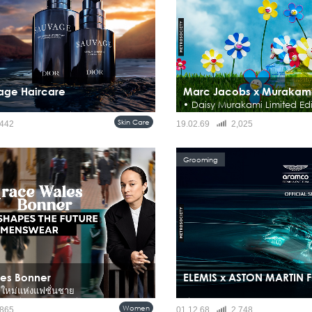
age Haircare
Marc Jacobs x Murakam
• Daisy Murakami Limited Edi
ึงพลังความเป็นชายที่เป็นอิสระและเป็น
Daisy Marc Jacobs Murakami Limited Ed
Skin Care
,442
19.02.69
2,025
้จริง ด้วยจิตวิญญาณนี้ ไลน์ Sauvage
คอลเลกชันสุดลิมิเต็ดที่เต็มเปี่ยมไปด้ว
สนอการดูแลผิวจากส่วนผสมจากธรรมชาติ ที่
และความโดดเด่น พร้อมพาก้าวเข้าสู่โ
ประสิทธิภาพ ออกแบบมาเพื่อผิวของ...
Murakami ที่สองจักรวาลดอกไม้สุดไอคอ
Grooming
es Bonner
ELEMIS x ASTON MARTIN
ามใหม่แห่งแฟชั่นชาย
แบบที่ไม่เพียงสร้างแฟชั่นชาย แต่สร้าง "วิธี
เมื่อแบรนด์ดูแลผิวระดับพรีเมียมจับมือก
Women
,865
01.12.68
2,748