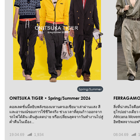
Spring/Summer
ONITSUKA TIGER • Spring/Summer 2026
FERRAGAMO 
คอลเลคชั่นนี้หยิบพลังของมหานครเอเชียมาเล่าผ่านแสง สี
สิ่งที่น่าสนใจคื
และอารมณ์ของการใช้ชีวิตจริง ช่วงเวลาที่คุณก้าวออกจาก
ยุโรปอย่างเดียว
รถไฟใต้ดิน เดินสู่แดดบ่าย หรือเปลี่ยนลุคจากวันทำงานไปสู่
Africana Moveme
ค่ำคืนในเมือง...
อิทธิพลจากแอฟร
19.04.69
1,934
08.04.69
1