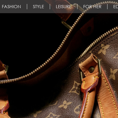
FASHION
STYLE
LEISURE
FOR HER
ED