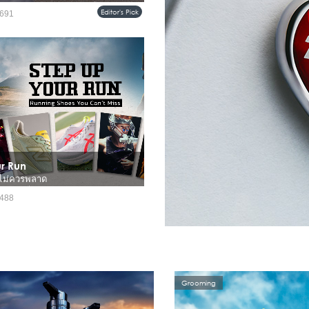
ทพฯ ลงไปถึงเบตง ไม่ใช่ทริปที่หลายคน
Editor's Pick
,691
ดยเฉพาะเมื่อปลายทางคือ Amazean Jungle
งานวิ่งเทรลระดับโลกที่รวมทั้งนักวิ่งสาย
และคนรักเอาต์ดอร์จากหลา...
r Run
ุณไม่ควรพลาด
ยรองเท้าวิ่งมากมาย บางทีเราก็มองข้าม
,488
ี่มีศักยภาพไปซะอย่างนั้น บทความนี้เราจะพา
บ 4 รองเท้าวิ่งที่ไม่ค่อยเป็นที่พูดถึงมาก
มารถที่น่าส...
Grooming