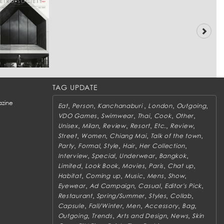
TAG UPDATE
zine
,
,
,
,
,
Eat
Person
Kanchanaburi
London
Outgoing
,
,
,
,
,
VDO Games
Swimwear
Thai
Cook
Other
,
,
,
,
,
,
Unisex
Milan
Review
Resort
Etc.
Review
,
,
,
,
Street
Women
Chiang Mai
Talk of the town
,
,
,
,
,
Party
Formal
Style
Hair
Her Collection
,
,
,
,
Interview
Special
Underwear
Bangkok
,
,
,
,
,
Limited
Look Book
Movies
Paris
Chat up
,
,
,
,
,
Habitat
Coming up
Music
Mens
Show
,
,
,
,
Eyewear
Ad Campaign
Casual
Editor's Pick
,
,
,
,
Restaurant
Spring/Summer
Styles
Collab
,
,
,
,
,
Capsule
Fall/Winter
Men
Accessory
Bag
,
,
,
,
Outgoing
Trends
Arts and Design
News
Skin