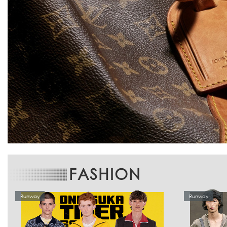
FASHION
Runway
Runway