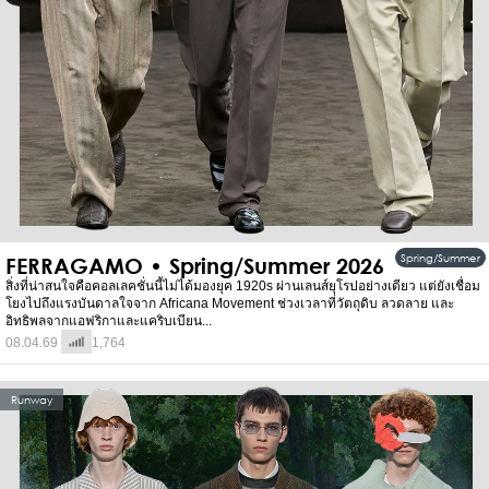
Spring/Summer
FERRAGAMO • Spring/Summer 2026
สิ่งที่น่าสนใจคือคอลเลคชั่นนี้ไม่ได้มองยุค 1920s ผ่านเลนส์ยุโรปอย่างเดียว แต่ยังเชื่อม
โยงไปถึงแรงบันดาลใจจาก Africana Movement ช่วงเวลาที่วัตถุดิบ ลวดลาย และ
อิทธิพลจากแอฟริกาและแคริบเบียน...
08.04.69
1,764
Runway