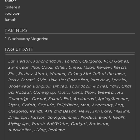
twitter
pinterest
youtube
tumblr
PARTNERS
*
Wednesday Magazine
TAG UPDATE
,
,
,
,
,
,
Eat
Person
Kanchanaburi
London
Outgoing
VDO Games
,
,
,
,
,
,
,
,
Swimwear
Thai
Cook
Other
Unisex
Milan
Review
Resort
,
,
,
,
,
,
Etc.
Review
Street
Women
Chiang Mai
Talk of the town
,
,
,
,
,
,
,
Party
Formal
Style
Hair
Her Collection
Interview
Special
,
,
,
,
,
,
Underwear
Bangkok
Limited
Look Book
Movies
Paris
Chat
,
,
,
,
,
,
,
up
Habitat
Coming up
Music
Mens
Show
Eyewear
Ad
,
,
,
,
,
Campaign
Casual
Editor's Pick
Restaurant
Spring/Summer
,
,
,
,
,
,
,
Styles
Collab
Capsule
Fall/Winter
Men
Accessory
Bag
,
,
,
,
,
,
Outgoing
Trends
Arts and Design
News
Skin Care
Fit&Firm
,
,
,
,
,
,
,
Drink
Tips
Fashion
Spring/Summer
Product
Event
Health
,
,
,
,
,
Styling tips
Watch
Fall/Winter
Gadget
Footwear
,
,
AutoMotive
Living
Perfume