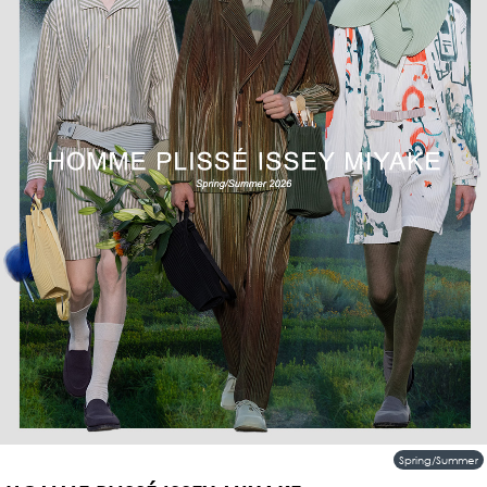
Spring/Summer