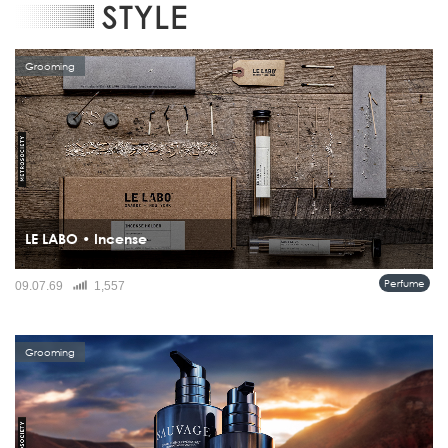
STYLE
Grooming
LE LABO • Incense
ธูปหอมชุดนี้ได้รับการรังสรรค์อย่างประณีตในเกียวโต โดยเวิร์กช็อปครอบครัวรุ่นที่ 12
Perfume
09.07.69
1,557
ที่ยังคงสืบทอดศาสตร์ดั้งเดิมของญี่ปุ่น ทุกแท่งทำขึ้นด้วยมือโดยช่างฝีมือผู้ทุ่มเทต่อ
กระบวนการอย่างแท้จริง ภายในชุดประกอ...
Grooming