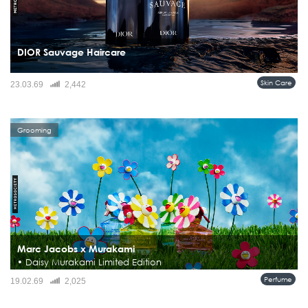
DIOR Sauvage Haircare
Sauvage สะท้อนถึงพลังความเป็นชายที่เป็นอิสระและเป็นธรรมชาติอย่างแท้จริง ด้วย
Skin Care
23.03.69
2,442
จิตวิญญาณนี้ ไลน์ Sauvage Mencare จึงนำเสนอการดูแลผิวจากส่วนผสมจาก
ธรรมชาติ ที่ใช้งานง่ายและมีประสิทธิภาพ ออกแบบมาเพื่อผิวของ...
Grooming
Marc Jacobs x Murakami
• Daisy Murakami Limited Edition
Daisy Marc Jacobs Murakami Limited Edition 4 สี 4 กลิ่น คอลเลกชันสุดลิมิเต็ดที่
Perfume
19.02.69
2,025
เต็มเปี่ยมไปด้วยความขี้เล่น จินตนาการ และความโดดเด่น พร้อมพาก้าวเข้าสู่โลก
ของ Daisy Murakami ที่สองจักรวาลดอกไม้สุดไอคอนิ...