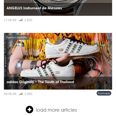
ANGELUS Instrument de Mesures
Angelus เปิดตัว Instrument de Mesures นาฬิกาโครโนกราฟรุ่นลิมิเต็ดที่รวบรวม 3
17.06.69
2,835
มาตรวัดสำคัญของโลกนาฬิกาเอาไว้ในเรือนเดียว ทั้ง Telemeter, Pulsometer และ
Tachymeter...
Fashion Update
adidas Originals • The South of Thailand
ภาคใต้ของประเทศไทยกำลังกลายเป็นแรงบันดาลใจบทใหม่ในโลกแฟชั่น เมื่อ adidas
Footwear
09.06.69
1,905
Originals เปิดตัวคอลเลคชั่น SS26...
load more articles