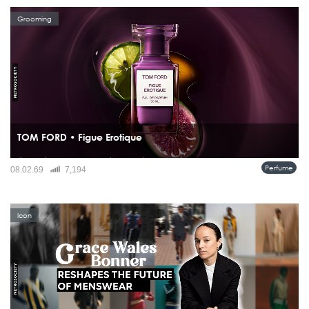
Grooming
TOM FORD • Figue Erotique
น้ำหอมที่น่าสนใจ ไม่ได้เล่าเรื่องแค่ “กลิ่น” แต่เล่าเรื่อง “ช่วงเวลา” และ TOM FORD
Perfume
08.02.69
7,194
Figue Érotique คือหนึ่งในนั้น กลิ่นนี้ไม่ได้พาเราไปถึงความสุกเต็มที่ทันที แต่เลือกหยุด
อยู่ตรงวินาทีก่อนผลฟิกจะแตกออก...
Icon