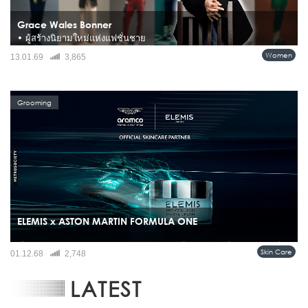
Grace Wales Bonner
• ผู้สร้างนิยามใหม่แห่งแฟชั่นชาย
คือหนึ่งในนักออกแบบที่ไม่เพียงสร้างแฟชั่นชาย แต่สร้าง "วิธีคิดใหม่" สำหรับแฟชั่น
Women
13.01.69
3,865
ผู้ชายในศตวรรษที่ 21 ด้วยการผสมผสานงานตัดเย็บชั้นสูง วัฒนธรรมกีฬา และการวิจัย
เชิงลึกเกี่ยวกับตัวตนและวัฒนธรรมของชายผิวสี...
Grooming
ELEMIS x ASTON MARTIN FORMULA ONE
เมื่อแบรนด์ดูแลผิวระดับพรีเมียมจับมือกับทีมแข่งรถชั้นนำ ผลลัพธ์ที่ได้คือคอลเลคชั่นพิ
Skin Care
01.12.68
2,748
เศษที่ผสมความประณีตแบบอังกฤษเข้ากับจิตวิญญาณแห่งความเร็ว...
LATEST