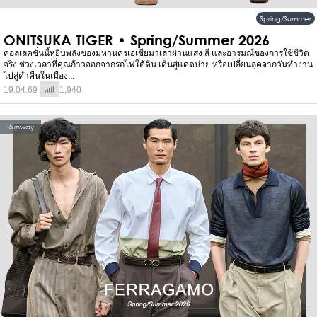
Spring/Summer
ONITSUKA TIGER • Spring/Summer 2026
คอลเลคชั่นนี้หยิบพลังของมหานครเอเชียมาเล่าผ่านแสง สี และอารมณ์ของการใช้ชีวิต
จริง ช่วงเวลาที่คุณก้าวออกจากรถไฟใต้ดิน เดินสู่แดดบ่าย หรือเปลี่ยนลุคจากวันทำงาน
ไปสู่ค่ำคืนในเมือง...
19.04.69
1,940
Runway