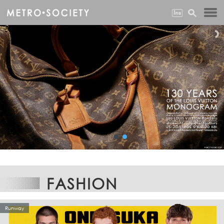
FASHION
Runway