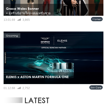
Grace Wales Bonner
• ผู้สร้างนิยามใหม่แห่งแฟชั่นชาย
คือหนึ่งในนักออกแบบที่ไม่เพียงสร้างแฟชั่นชาย แต่สร้าง "วิธีคิดใหม่" สำหรับแฟชั่น
Women
13.01.69
3,865
ผู้ชายในศตวรรษที่ 21 ด้วยการผสมผสานงานตัดเย็บชั้นสูง วัฒนธรรมกีฬา และการวิจัย
เชิงลึกเกี่ยวกับตัวตนและวัฒนธรรมของชายผิวสี...
Grooming
ELEMIS x ASTON MARTIN FORMULA ONE
เมื่อแบรนด์ดูแลผิวระดับพรีเมียมจับมือกับทีมแข่งรถชั้นนำ ผลลัพธ์ที่ได้คือคอลเลคชั่นพิ
Skin Care
01.12.68
2,752
เศษที่ผสมความประณีตแบบอังกฤษเข้ากับจิตวิญญาณแห่งความเร็ว...
LATEST