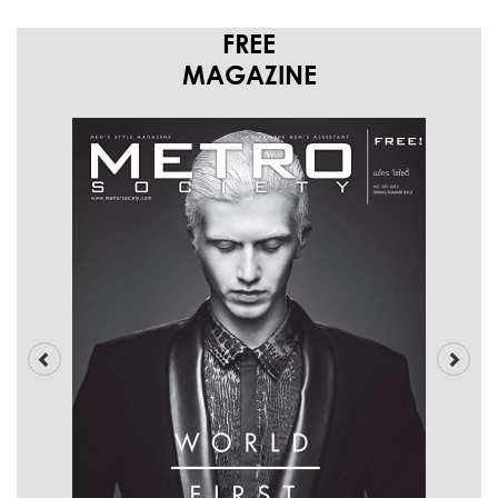
FREE
MAGAZINE