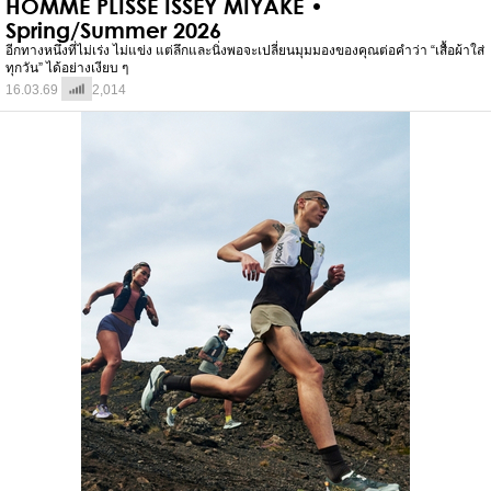
HOMME PLISSÉ ISSEY MIYAKE •
Spring/Summer 2026
อีกทางหนึ่งที่ไม่เร่ง ไม่แข่ง แต่ลึกและนิ่งพอจะเปลี่ยนมุมมองของคุณต่อคำว่า “เสื้อผ้าใส่
ทุกวัน” ได้อย่างเงียบ ๆ
16.03.69
2,014