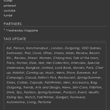
twitter
pinterest
youtube
tumblr
PARTNERS
*
Wednesday Magazine
TAG UPDATE
,
,
,
,
,
,
Eat
Person
Kanchanaburi
London
Outgoing
VDO Games
,
,
,
,
,
,
,
,
Swimwear
Thai
Cook
Other
Unisex
Milan
Review
Resort
,
,
,
,
,
,
Etc.
Review
Street
Women
Chiang Mai
Talk of the town
,
,
,
,
,
,
,
Party
Formal
Style
Hair
Her Collection
Interview
Special
,
,
,
,
,
,
Underwear
Bangkok
Limited
Look Book
Movies
Paris
Chat
,
,
,
,
,
,
,
up
Habitat
Coming up
Music
Mens
Show
Eyewear
Ad
,
,
,
,
,
Campaign
Casual
Editor's Pick
Restaurant
Spring/Summer
,
,
,
,
,
,
,
Styles
Collab
Capsule
Fall/Winter
Men
Accessory
Bag
,
,
,
,
,
,
Outgoing
Trends
Arts and Design
News
Skin Care
Fit&Firm
,
,
,
,
,
,
,
Drink
Tips
Fashion
Spring/Summer
Product
Event
Health
,
,
,
,
,
Styling tips
Watch
Fall/Winter
Gadget
Footwear
,
,
AutoMotive
Living
Perfume