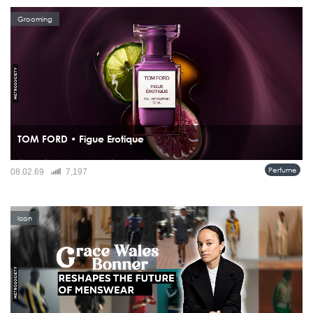
Grooming
TOM FORD • Figue Erotique
น้ำหอมที่น่าสนใจ ไม่ได้เล่าเรื่องแค่ “กลิ่น” แต่เล่าเรื่อง “ช่วงเวลา” และ TOM FORD
Perfume
08.02.69
7,197
Figue Érotique คือหนึ่งในนั้น กลิ่นนี้ไม่ได้พาเราไปถึงความสุกเต็มที่ทันที แต่เลือกหยุด
อยู่ตรงวินาทีก่อนผลฟิกจะแตกออก...
Icon