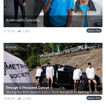
นักฟุตบอลกับโลกแฟชั่น...
เคยมีช่วงเวลาที่นักฟุตบอลกับโลกลักชัวรีเป็นเพียงภาพของการนั่งฟรอนต์โรว์หรือการ
Editor's Pick
27.07.69
7,508
แต่งตัวหลังจบเกม แต่วันนี้ทุกอย่างเปลี่ยนไปอย่างชัดเจน เมื่อผู้เล่นระดับแถวหน้าของ
โลกไม่ได้เป็นแค่แขกรับเชิญในแฟชั่นวีคอีก...
Exclusive
Through a Thousand Curves
Driving the BYD Sealion 6 DM-i from Bangkok to Betong
การขับรถจากกรุงเทพฯ ลงไปถึงเบตง ไม่ใช่ทริปที่หลายคนเลือกทำบ่อยนัก โดยเฉพาะ
Editor's Pick
19.05.69
11,693
เมื่อปลายทางคือ Amazean Jungle Thailand by UTMB งานวิ่งเทรลระดับโลกที่รวมทั้ง
นักวิ่งสายภูเขา นักผจญภัย และคนรักเอาต์ดอร์จากหลา...