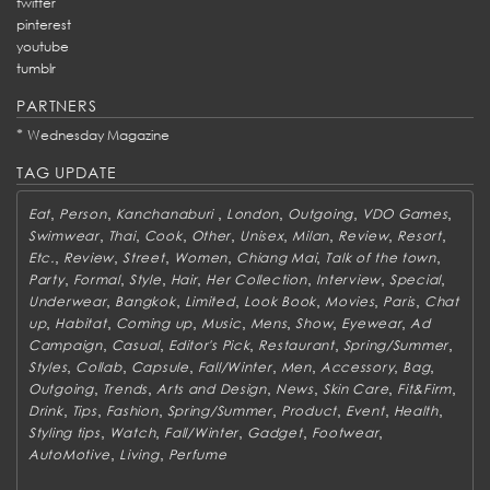
twitter
pinterest
youtube
tumblr
PARTNERS
*
Wednesday Magazine
TAG UPDATE
,
,
,
,
,
,
Eat
Person
Kanchanaburi
London
Outgoing
VDO Games
,
,
,
,
,
,
,
,
Swimwear
Thai
Cook
Other
Unisex
Milan
Review
Resort
,
,
,
,
,
,
Etc.
Review
Street
Women
Chiang Mai
Talk of the town
,
,
,
,
,
,
,
Party
Formal
Style
Hair
Her Collection
Interview
Special
,
,
,
,
,
,
Underwear
Bangkok
Limited
Look Book
Movies
Paris
Chat
,
,
,
,
,
,
,
up
Habitat
Coming up
Music
Mens
Show
Eyewear
Ad
,
,
,
,
,
Campaign
Casual
Editor's Pick
Restaurant
Spring/Summer
,
,
,
,
,
,
,
Styles
Collab
Capsule
Fall/Winter
Men
Accessory
Bag
,
,
,
,
,
,
Outgoing
Trends
Arts and Design
News
Skin Care
Fit&Firm
,
,
,
,
,
,
,
Drink
Tips
Fashion
Spring/Summer
Product
Event
Health
,
,
,
,
,
Styling tips
Watch
Fall/Winter
Gadget
Footwear
,
,
AutoMotive
Living
Perfume