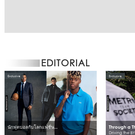
EDITORIAL
Exclusive
Exclusive
นักฟุตบอลกับโลกแฟชั่น...
Through a 
Driving the B