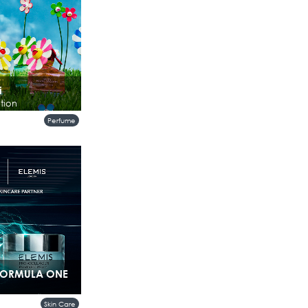
i
tion
ition 4 สี 4 กลิ่น
Perfume
ยความขี้เล่น จินตนาการ
ลกของ Daisy
นิ...
 FORMULA ONE
ับทีมแข่งรถชั้นนำ
Skin Care