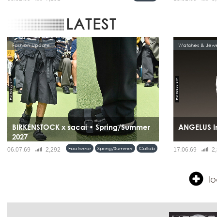
เวลา” และ TOM FORD Figue Érotique คือหนึ่งในนั้น กลิ่นนี้
คิดใหม่" สำหรับ
ไม่ได้พาเราไปถึงความสุกเต็มที่ทันที แต่เลือกหยุดอยู่ตรงวินาที
งานตัดเย็บชั้นสู
ก่อนผลฟิกจะแตกออก...
ตนและวัฒนธรรมข
LATEST
Fashion Update
Watches & Jewe
BIRKENSTOCK x sacai • Spring/Summer
ANGELUS I
2027
Angelus เปิดตั
Footwear
Spring/Summer
Collab
06.07.69
2,292
17.06.69
2
รุ่นลิมิเต็ดที่
เปิดตัวความร่วมมือครั้งแรกบนรันเวย์ sacai Men’s Spring &
เรือนเดียว ทั้ง 
Summer 2027 Collection กับคอลเลคชั่นที่นำรองเท้าระดับ
ไอคอนของ BIRKENSTOCK มารื้อสร้างใหม่ผ่านแนวคิด
Hybridization อันเป็นลายเซ็นของ Chitose Abe...
lo