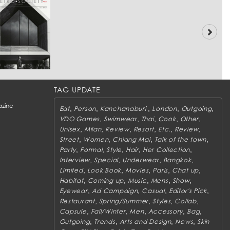
TAG UPDATE
zine
,
,
,
,
,
Eat
Person
Kanchanaburi
London
Outgoing
,
,
,
,
,
VDO Games
Swimwear
Thai
Cook
Other
,
,
,
,
,
,
Unisex
Milan
Review
Resort
Etc.
Review
,
,
,
,
Street
Women
Chiang Mai
Talk of the town
,
,
,
,
,
Party
Formal
Style
Hair
Her Collection
,
,
,
,
Interview
Special
Underwear
Bangkok
,
,
,
,
,
Limited
Look Book
Movies
Paris
Chat up
,
,
,
,
,
Habitat
Coming up
Music
Mens
Show
,
,
,
,
Eyewear
Ad Campaign
Casual
Editor's Pick
,
,
,
,
Restaurant
Spring/Summer
Styles
Collab
,
,
,
,
,
Capsule
Fall/Winter
Men
Accessory
Bag
,
,
,
,
Outgoing
Trends
Arts and Design
News
Skin