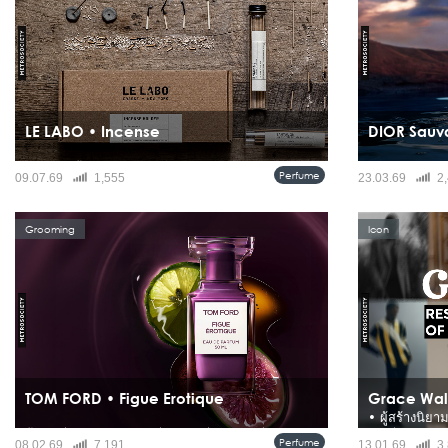
LE LABO • Incense
DIOR Sauv
ธูปหอมชุดนี้ได้รับการรังสรรค์อย่างประณีตในเกียวโต โดยเวิร์
Sauvage สะท้อนถ
Perfume
09.07.69
1,555
23.03.69
2
กช็อปครอบครัวรุ่นที่ 12 ที่ยังคงสืบทอดศาสตร์ดั้งเดิมของญี่ปุ่น
ธรรมชาติอย่างแท
ทุกแท่งทำขึ้นด้วยมือโดยช่างฝีมือผู้ทุ่มเทต่อกระบวนการอย่าง
Mencare จึงนำเ
แท้จริง ภายในชุดประกอ...
ใช้งานง่ายและมี
Grooming
Icon
TOM FORD • Figue Erotique
Grace Wal
• ผู้สร้างนิย
น้ำหอมที่น่าสนใจ ไม่ได้เล่าเรื่องแค่ “กลิ่น” แต่เล่าเรื่อง “ช่วง
คือหนึ่งในนักออก
Perfume
08.02.69
7,191
13.01.69
3