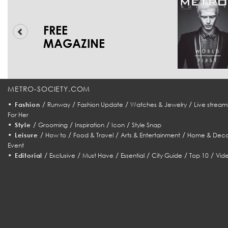
FREE
MAGAZINE
METRO-SOCIETY.COM
•
/
/
/
/
Fashion
Runway
Fashion Update
Watches & Jewelry
Live stream
For Her
•
/
/
/
/
Style
Grooming
Inspiration
Icon
Style Snap
•
/
/
/
/
Leisure
How to
Food & Travel
Arts & Entertainment
Home & Deco
Event
•
/
/
/
/
/
/
Editorial
Exclusive
Must Have
Essential
City Guide
Top 10
Vid