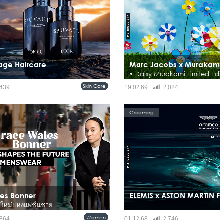
age Haircare
Marc Jacobs x Murakam
• Daisy Murakami Limited Edi
ึงพลังความเป็นชายที่เป็นอิสระและเป็น
Daisy Marc Jacobs Murakami Limited Ed
Skin Care
,439
19.02.69
2,024
้จริง ด้วยจิตวิญญาณนี้ ไลน์ Sauvage
คอลเลกชันสุดลิมิเต็ดที่เต็มเปี่ยมไปด้ว
สนอการดูแลผิวจากส่วนผสมจากธรรมชาติ ที่
และความโดดเด่น พร้อมพาก้าวเข้าสู่โ
ประสิทธิภาพ ออกแบบมาเพื่อผิวของ...
Murakami ที่สองจักรวาลดอกไม้สุดไอคอ
Grooming
es Bonner
ELEMIS x ASTON MARTIN
ามใหม่แห่งแฟชั่นชาย
แบบที่ไม่เพียงสร้างแฟชั่นชาย แต่สร้าง "วิธี
เมื่อแบรนด์ดูแลผิวระดับพรีเมียมจับมือก
Women
,864
01.12.68
2,746