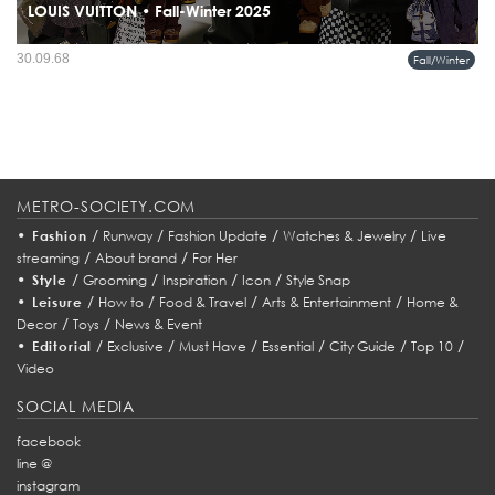
LOUIS VUITTON • Fall-Winter 2025
คอลเลคชั่นผู้ชาย Fall-Winter 2025 ภายใต้ชื่อ Remember the Future คือบทสนทนาที่
30.09.68
Fall/Winter
ผสมผสานอดีตกับอนาคตอย่างลงตัว...
METRO-SOCIETY.COM
•
/
/
/
/
Fashion
Runway
Fashion Update
Watches & Jewelry
Live
/
/
streaming
About brand
For Her
•
/
/
/
/
Style
Grooming
Inspiration
Icon
Style Snap
•
/
/
/
/
Leisure
How to
Food & Travel
Arts & Entertainment
Home &
/
/
Decor
Toys
News & Event
•
/
/
/
/
/
/
Editorial
Exclusive
Must Have
Essential
City Guide
Top 10
Video
SOCIAL MEDIA
facebook
line @
instagram