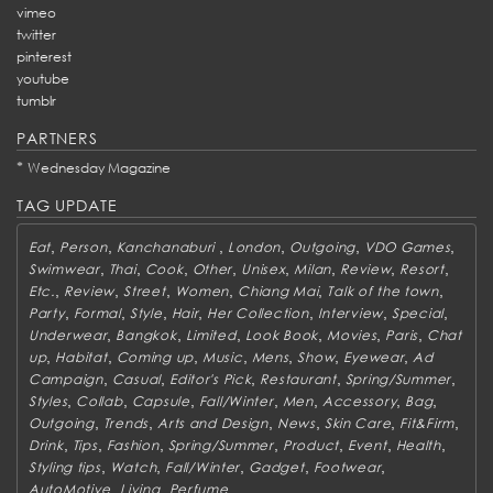
vimeo
twitter
pinterest
youtube
tumblr
PARTNERS
*
Wednesday Magazine
TAG UPDATE
,
,
,
,
,
,
Eat
Person
Kanchanaburi
London
Outgoing
VDO Games
,
,
,
,
,
,
,
,
Swimwear
Thai
Cook
Other
Unisex
Milan
Review
Resort
,
,
,
,
,
,
Etc.
Review
Street
Women
Chiang Mai
Talk of the town
,
,
,
,
,
,
,
Party
Formal
Style
Hair
Her Collection
Interview
Special
,
,
,
,
,
,
Underwear
Bangkok
Limited
Look Book
Movies
Paris
Chat
,
,
,
,
,
,
,
up
Habitat
Coming up
Music
Mens
Show
Eyewear
Ad
,
,
,
,
,
Campaign
Casual
Editor's Pick
Restaurant
Spring/Summer
,
,
,
,
,
,
,
Styles
Collab
Capsule
Fall/Winter
Men
Accessory
Bag
,
,
,
,
,
,
Outgoing
Trends
Arts and Design
News
Skin Care
Fit&Firm
,
,
,
,
,
,
,
Drink
Tips
Fashion
Spring/Summer
Product
Event
Health
,
,
,
,
,
Styling tips
Watch
Fall/Winter
Gadget
Footwear
,
,
AutoMotive
Living
Perfume