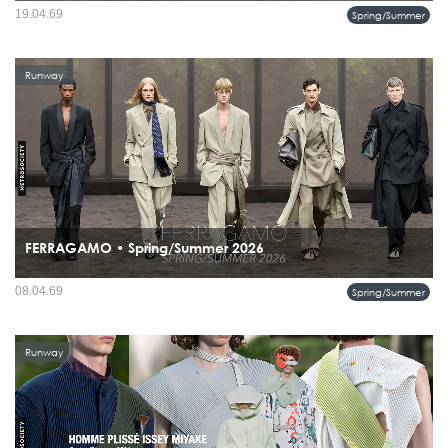
คอลเลคชั่นนี้หยิบพลังของมหานครเอเชียมาเล่าผ่านแสง สี และอารมณ์ของการใช้
19.04.69
Spring/Summer
ชีวิตจริง ช่วงเวลาที่คุณก้าวออกจากรถไฟใต้ดิน เดินสู่แดดบ่าย หรือเปลี่ยนลุคจากวัน
ทำงานไปสู่ค่ำคืนในเมือง...
Runway
FERRAGAMO • Spring/Summer 2026
สิ่งที่น่าสนใจคือคอลเลคชั่นนี้ไม่ได้มองยุค 1920s ผ่านเลนส์ยุโรปอย่างเดียว แต่ยัง
08.04.69
Spring/Summer
เชื่อมโยงไปถึงแรงบันดาลใจจาก Africana Movement ช่วงเวลาที่วัตถุดิบ ลวดลาย และ
อิทธิพลจากแอฟริกาและแคริบเบียน...
Runway