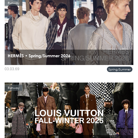
Runway
HERMÈS • Spring/Summer 2026
คอลเลคชั่นนี้พูดกับเมืองใหญ่ด้วยน้ำเสียงแผ่วเบาแต่หนักแน่น ระหว่างท้องฟ้าและฝุ่น
03.03.69
Spring/Summer
ระหว่างแสงแดดและเงาตึก...
Runway