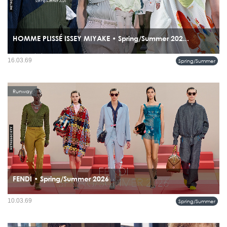
HOMME PLISSÉ ISSEY MIYAKE • Spring/Summer 202...
อีกทางหนึ่งที่ไม่เร่ง ไม่แข่ง แต่ลึกและนิ่งพอจะเปลี่ยนมุมมองของคุณต่อคำว่า “เสื้อผ้า
16.03.69
Spring/Summer
ใส่ทุกวัน” ได้อย่างเงียบ ๆ...
Runway
FENDI • Spring/Summer 2026
ผู้ชายของ FENDI ไม่ได้หนีความวุ่นวายของเมือง แต่เลือกจะเดินผ่านมันด้วยสีสัน รูป
10.03.69
Spring/Summer
ทรง และความมั่นใจที่ดู effortless อย่างมีชั้นเชิง...