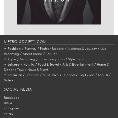
METRO-SOCIETY.COM
•
/
/
/
/
Fashion
Runway
Fashion Update
Watches & Jewelry
Live
/
/
streaming
About brand
For Her
•
/
/
/
/
Style
Grooming
Inspiration
Icon
Style Snap
•
/
/
/
/
Leisure
How to
Food & Travel
Arts & Entertainment
Home &
/
/
Decor
Toys
News & Event
•
/
/
/
/
/
/
Editorial
Exclusive
Must Have
Essential
City Guide
Top 10
Video
SOCIAL MEDIA
facebook
line @
instagram
vimeo