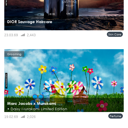
DIOR Sauvage Haircare
Sauvage สะท้อนถึงพลังความเป็นชายที่เป็นอิสระและเป็นธรรมชาติอย่างแท้จริง ด้วย
Skin Care
23.03.69
2,443
จิตวิญญาณนี้ ไลน์ Sauvage Mencare จึงนำเสนอการดูแลผิวจากส่วนผสมจาก
ธรรมชาติ ที่ใช้งานง่ายและมีประสิทธิภาพ ออกแบบมาเพื่อผิวของ...
Grooming
Marc Jacobs x Murakami
• Daisy Murakami Limited Edition
Daisy Marc Jacobs Murakami Limited Edition 4 สี 4 กลิ่น คอลเลกชันสุดลิมิเต็ดที่
Perfume
19.02.69
2,026
เต็มเปี่ยมไปด้วยความขี้เล่น จินตนาการ และความโดดเด่น พร้อมพาก้าวเข้าสู่โลก
ของ Daisy Murakami ที่สองจักรวาลดอกไม้สุดไอคอนิ...