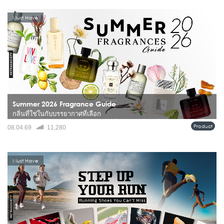
Must Have
Summer 2026 Fragrance Guide
กลิ่นที่ใช่ในกับบรรยากาศที่เลือก
หน้าร้อนไม่ได้เป็นแค่เรื่องของอุณหภูมิที่สูงขึ้น แต่คือช่วงเวลาที่ทุกอย่าง “ชัดขึ้น” ทั้ง
Product
08.04.69
11,280
แสง สี และตัวตนของเราเอง รวมถึงกลิ่นที่เราเลือกใช้ในแต่ละวัน เพราะในอากาศ
ร้อน น้ำหอมจะเผยตัวตนของมันชัดกว่าฤดูไ...
Must Have