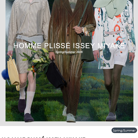
Spring/Summer