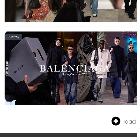
Runway
load 