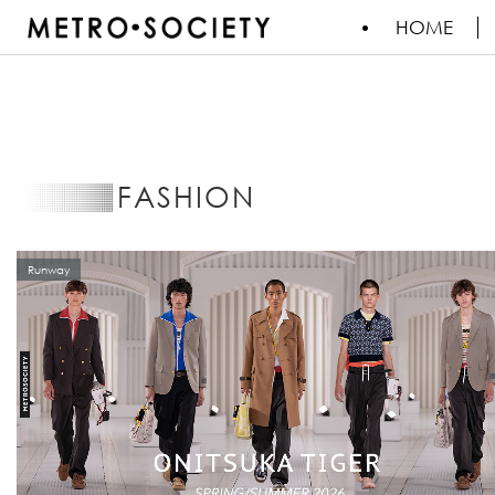
HOME
FASHION
Runway