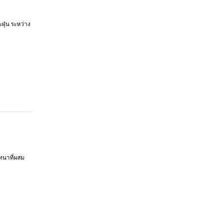
ฝุ่น ระหว่าง
ทนาที่ผสม