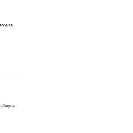
นความต่อ
ในวัสดุและ