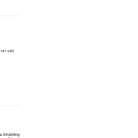
เวลา แสง
ม Inhabiting