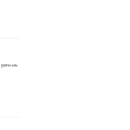
น รูปทรง และ