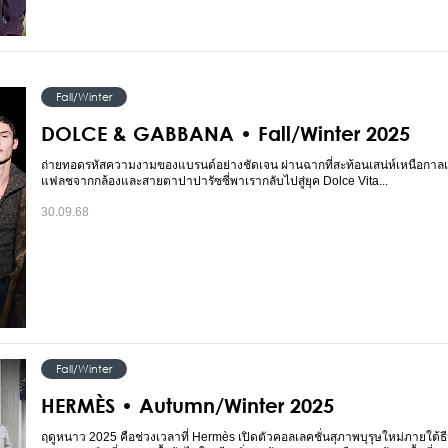
Fall/Winter
DOLCE & GABBANA • Fall/Winter 2025
ถ่ายทอดรหัสความงามของแบรนด์อย่างชัดเจน ผ่านฉากที่สะท้อนเสน่ห์เหนือกาล
แฟลชจากกล้องและสายตาปาปารัซซี่พาเรากลับไปสู่ยุค Dolce Vita...
30.09.68
Fall/Winter
HERMÈS • Autumn/Winter 2025
ฤดูหนาว 2025 คือช่วงเวลาที่ Hermès เปิดตัวคอลเลคชั่นสุภาพบุรุษใหม่ภายใต้ธี