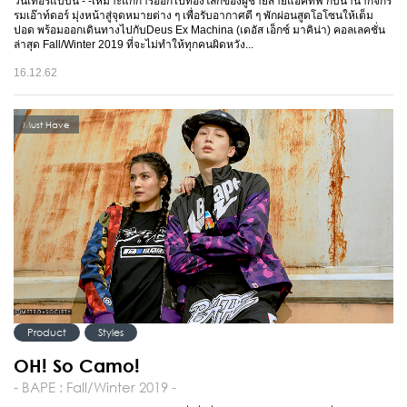
วินเทอร์แบบนี้ - -เหมาะแก่การออกไปท่องโลกของผู้ชายสายแอคทีฟ กับนานากิจกร
รมเอ๊าท์ดอร์ มุ่งหน้าสู่จุดหมายต่าง ๆ เพื่อรับอากาศดี ๆ พักผ่อนสูดโอโซนให้เต็ม
ปอด พร้อมออกเดินทางไปกับDeus Ex Machina (เดอัส เอ็กซ์ มาคิน่า) คอลเลคชั่น
ล่าสุด Fall/Winter 2019 ที่จะไม่ทำให้ทุกคนผิดหวัง...
16.12.62
Must Have
Product
Styles
OH! So Camo!
- BAPE : Fall/Winter 2019 -