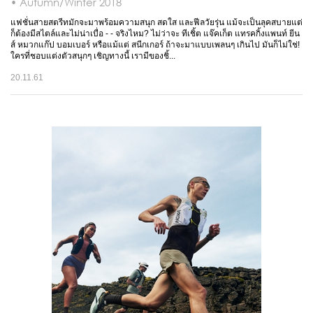
• Autumn/Winter 2018
แฟชั่นสายสตรีทมักจะมาพร้อมความสนุก สดใส และฟีลวัยรุ่น แม้จะเป็นลุคสบายแต่
ก็ต้องมีสไตล์และไม่น่าเบื่อ - - จริงไหม? ไม่ว่าจะ ทีเชิ้ต แจ๊คเก็ต แทรคกิ้งแพนท์ ยีน
ส์ หมวกแก๊ป บอมเบอร์ หรือแม้แต่ สนีกเกอร์ ถ้าจะมาแบบเพลนๆ เกินไป มันก็ไม่ใช่!
ใครที่ชอบแต่งตัวสนุกๆ เชิญทางนี้ เรามีของชิ้...
20.11.61