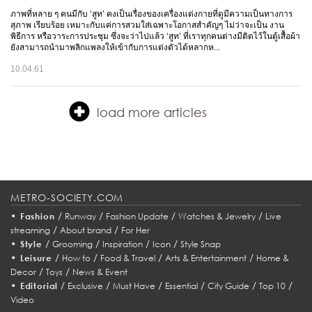
ภาพที่หลาย ๆ คนมีกับ ‘สูท’ คงเป็นเรื่องของเครื่องแต่งกายที่ดูมีความเป็นทางการ
สุภาพ เรียบร้อย เหมาะกับแค่การสวมใส่เฉพาะโอกาสสำคัญๆ ไม่ว่าจะเป็น งาน
พิธีการ หรือวาระการประชุม ซึ่งจะว่าไปแล้ว ‘สูท’ ที่เราทุกคนต่างมีติดไว้ในตู้เสื้อผ้า
ยังสามารถนำมาพลิกแพลงให้เข้ากับการแต่งตัวได้หลากห...
10.04.61
load more articles
METRO-SOCIETY.COM
•
/
/
/
/
Fashion
Runway
Fashion Update
Watches & Jewelry
Live
/
/
streaming
About brand
For Her
•
/
/
/
/
Style
Grooming
Inspiration
Icon
Style Snap
•
/
/
/
/
Leisure
How to
Food & Travel
Arts & Entertainment
Home &
/
/
Decor
Toys
News & Event
•
/
/
/
/
/
/
Editorial
Exclusive
Must Have
Essential
City Guide
Top 10
Video