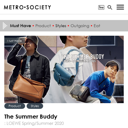
Must Have
•
Product
•
Styles
•
Outgoing
•
Eat
Must Have
Product
Styles
The Summer Buddy
: LOEWE Spring/Summer 2020