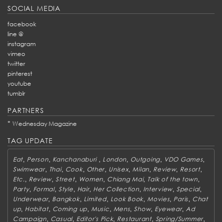
SOCIAL MEDIA
facebook
line @
instagram
vimeo
twitter
pinterest
youtube
tumblr
PARTNERS
*
Wednesday Magazine
TAG UPDATE
,
,
,
,
,
,
Eat
Person
Kanchanaburi
London
Outgoing
VDO Games
,
,
,
,
,
,
,
,
Swimwear
Thai
Cook
Other
Unisex
Milan
Review
Resort
,
,
,
,
,
,
Etc.
Review
Street
Women
Chiang Mai
Talk of the town
,
,
,
,
,
,
,
Party
Formal
Style
Hair
Her Collection
Interview
Special
,
,
,
,
,
,
Underwear
Bangkok
Limited
Look Book
Movies
Paris
Chat
,
,
,
,
,
,
,
up
Habitat
Coming up
Music
Mens
Show
Eyewear
Ad
,
,
,
,
,
Campaign
Casual
Editor's Pick
Restaurant
Spring/Summer