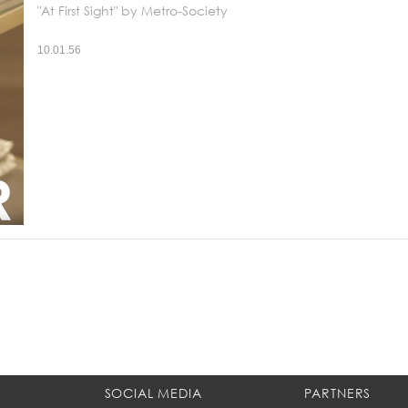
"At First Sight" by Metro-Society
10.01.56
SOCIAL MEDIA
PARTNERS