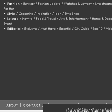
•
/
/
/
/
Fashion
Runway
Fashion Update
Watches & Jewelry
Live stream
For Her
•
/
/
/
/
Style
Grooming
Inspiration
Icon
Style Snap
•
/
/
/
/
Leisure
How to
Food & Travel
Arts & Entertainment
Home & Deco
Event
•
/
/
/
/
/
/
Editorial
Exclusive
Must Have
Essential
City Guide
Top 10
Vid
ABOUT
CONTACT US
WORK WITH US
ADVERTISING
T
เว็บไซต์นี้ใช้คุกกี้ในการเก็