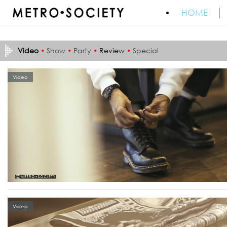
HOME
Video
•
Show
•
Party
•
Review
•
Special
Video
Video