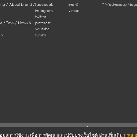
/
/
*
ing
About brand
facebook
line @
Wednesday Maga
instagram
vimeo
twitter
/
/
r
Toys
News &
pinterest
youtube
eo
tumblr
ERMS & CONDITIONS
PRIVACY POLICY
บข้อมูลการใช้งาน เพื่อการพัฒนาและปรับปรุงเว็บไซต์ อ่านเพิ่มเติม
กรุณาคล