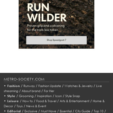
METRO-SOCIETY.COM
•
/
/
/
/
Fashion
Runway
Fashion Update
Watches & Jewelry
Live
/
/
streaming
About brand
For Her
•
/
/
/
/
Style
Grooming
Inspiration
Icon
Style Snap
•
/
/
/
/
Leisure
How to
Food & Travel
Arts & Entertainment
Home &
/
/
Decor
Toys
News & Event
•
/
/
/
/
/
/
Editorial
Exclusive
Must Have
Essential
City Guide
Top 10