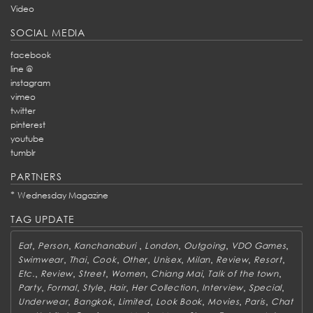
Video
SOCIAL MEDIA
facebook
line @
instagram
vimeo
twitter
pinterest
youtube
tumblr
PARTNERS
*
Wednesday Magazine
TAG UPDATE
,
,
,
,
,
,
Eat
Person
Kanchanaburi
London
Outgoing
VDO Games
,
,
,
,
,
,
,
,
Swimwear
Thai
Cook
Other
Unisex
Milan
Review
Resort
,
,
,
,
,
,
Etc.
Review
Street
Women
Chiang Mai
Talk of the town
,
,
,
,
,
,
,
Party
Formal
Style
Hair
Her Collection
Interview
Special
,
,
,
,
,
,
Underwear
Bangkok
Limited
Look Book
Movies
Paris
Chat