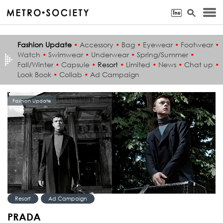
Fashion Update
•
Accessory
•
Bag
•
Eyewear
•
Footwear
•
Watch
•
Swimwear
•
Underwear
•
Spring/Summer
•
Fall/Winter
•
Capsule
•
Resort
•
Limited
•
News
•
Chat up
•
Look Book
•
Collab
•
Ad Campaign
Fashion Update
Resort
Ad Campaign
PRADA