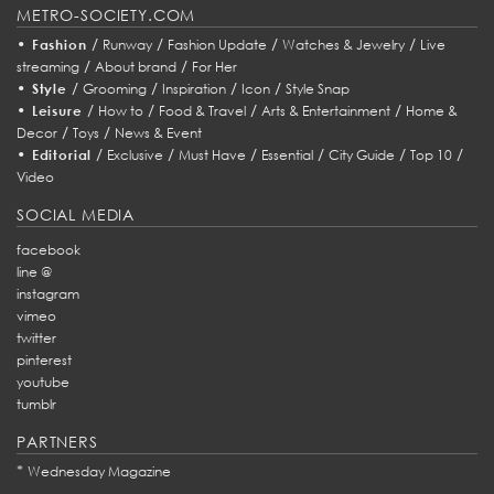
METRO-SOCIETY.COM
•
/
/
/
/
Fashion
Runway
Fashion Update
Watches & Jewelry
Live
/
/
streaming
About brand
For Her
•
/
/
/
/
Style
Grooming
Inspiration
Icon
Style Snap
•
/
/
/
/
Leisure
How to
Food & Travel
Arts & Entertainment
Home &
/
/
Decor
Toys
News & Event
•
/
/
/
/
/
/
Editorial
Exclusive
Must Have
Essential
City Guide
Top 10
Video
SOCIAL MEDIA
facebook
line @
instagram
vimeo
twitter
pinterest
youtube
tumblr
PARTNERS
*
Wednesday Magazine