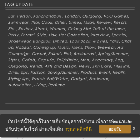
TAG UPDATE
,
,
,
,
,
,
Eat
Person
Kanchanaburi
London
Outgoing
VDO Games
,
,
,
,
,
,
,
,
Swimwear
Thai
Cook
Other
Unisex
Milan
Review
Resort
,
,
,
,
,
,
Etc.
Review
Street
Women
Chiang Mai
Talk of the town
,
,
,
,
,
,
,
Party
Formal
Style
Hair
Her Collection
Interview
Special
,
,
,
,
,
,
Underwear
Bangkok
Limited
Look Book
Movies
Paris
Chat
,
,
,
,
,
,
,
up
Habitat
Coming up
Music
Mens
Show
Eyewear
Ad
,
,
,
,
,
Campaign
Casual
Editor's Pick
Restaurant
Spring/Summer
,
,
,
,
,
,
,
Styles
Collab
Capsule
Fall/Winter
Men
Accessory
Bag
,
,
,
,
,
,
Outgoing
Trends
Arts and Design
News
Skin Care
Fit&Firm
,
,
,
,
,
,
,
Drink
Tips
Fashion
Spring/Summer
Product
Event
Health
,
,
,
,
,
Styling tips
Watch
Fall/Winter
Gadget
Footwear
,
,
AutoMotive
Living
Perfume
ABOUT
CONTACT US
WORK WITH US
ADVERTISING
เว็บไซต์นี้ใช้คุกกี้ในการเก็บข้อมูลการใช้งาน เพื่อการพัฒนาและ
TERMS & CONDITIONS
PRIVACY POLICY
x
ปรับปรุงเว็บไซต์ อ่านเพิ่มเติม
กรุณาคลิกที่นี่
ยอมรับ
Copyright © 2016 METROSOCIETY Magazine. All rights reserved.