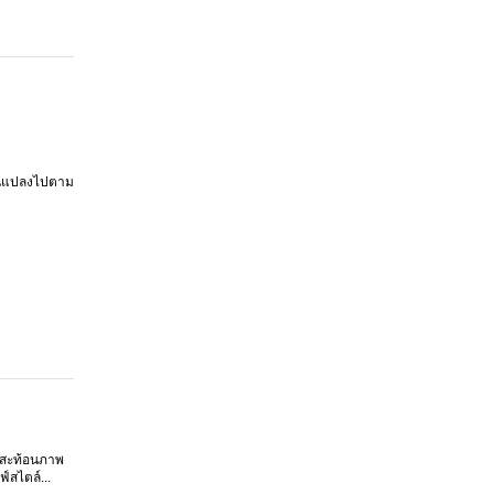
ี่ยนแปลงไปตาม
ย สะท้อนภาพ
์สไตล์...