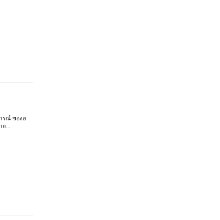
การณ์ ของอ
ย...