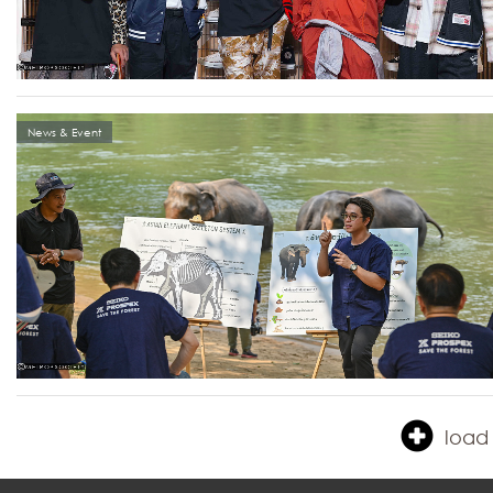
News & Event
load 