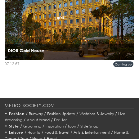
DIOR Gold House
คอนเซปต์สโตร์สุดพิเศษที่เปิดตัวในย่านเพลินจิต กรุงเทพฯ สถานที่แห่งนี้จะ
07.12.67
Coming up
เปลี่ยนแปลงไปตามฤดูกาลและคอลเลคชั่น...
METRO-SOCIETY.COM
•
/
/
/
/
Fashion
Runway
Fashion Update
Watches & Jewelry
Live
/
/
streaming
About brand
For Her
•
/
/
/
/
Style
Grooming
Inspiration
Icon
Style Snap
•
/
/
/
/
Leisure
How to
Food & Travel
Arts & Entertainment
Home &
/
/
Decor
Toys
News & Event