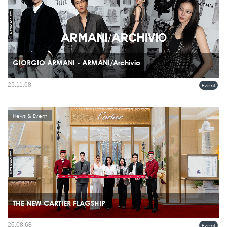
GIORGIO ARMANI - ARMANI/Archivio
ฉลองการเปิดตัวบูติกแห่งล่าสุดในกรุงเทพมหานคร ผ่านนิทรรศการ ARMANI/Archivio
25.11.68
Event
ซึ่งจัดขึ้นเมื่อวันที่ 20 พฤศจิกายน ณ The Glass House ปาร์คนายเลิศ...
News & Event
THE NEW CARTIER FLAGSHIP
คาร์เทียร์เปิดตัวบูติคแฟลกชิปแห่งใหม่ ณ ศูนย์การค้าสยามพารากอน บนพื้นที่กว่า 758
26.08.68
Event