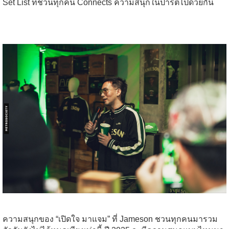
Set List ที่ชวนทุกคน Connects ความสนุกในปาร์ตี้ไปด้วยกัน
ความสนุกของ “เปิดใจ มาแจม” ที่ Jameson ชวนทุกคนมารวม