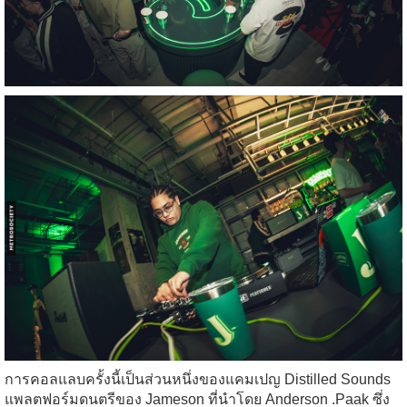
การคอลแลบครั้งนี้เป็นส่วนหนึ่งของแคมเปญ Distilled Sounds
แพลตฟอร์มดนตรีของ Jameson ที่นำโดย Anderson .Paak ซึ่ง