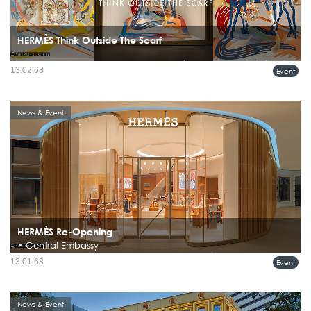
HERMÈS Think Outside The Scarf
Hermès ได้ทำงานร่วมกับ “ธีรวัฒน์ เฑียรฆประสิทธิ์” ศิลปินร่วมสมัยชาวไทยที่เป็นที่
13.02.68
Event
รู้จักด้วยความสามารถอันโดดเด่นในการผสมผสานงานฝีมือไทยแบบดั้งเดิมเข้ากับ
ศิลปะสมัยใหม่ได้อย่างลงตัว...
News & Event
HERMÈS Re-Opening
• Central Embassy
Hermès เปิดร้านใหม่ที่เซ็นทรัล เอ็มบาสซี พร้อมการตกแต่งที่สะท้อนธรรมชาติและ
13.01.68
Event
วัฒนธรรมไทย...
News & Event