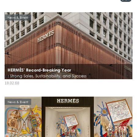
ตารางเมตร สองชั้นเต็ม ภายใต้แนวคิด “Heavenly Cartier”...
News & Event
HERMÈS’ Record-Breaking Year
: Strong Sales, Sustainability, and Success
Hermès แบรนด์หรูระดับโลกปิดปี 2024 ด้วยผลประกอบการที่แข็งแกร่ง รายได้รวม
18.02.68
แตะ 15.2 พันล้านยูโร...
News & Event