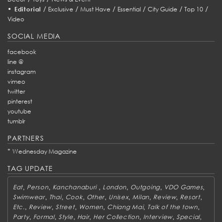
•
/
/
/
/
/
/
Editorial
Exclusive
Must Have
Essential
City Guide
Top 10
Video
SOCIAL MEDIA
facebook
line @
instagram
vimeo
twitter
pinterest
youtube
tumblr
PARTNERS
*
Wednesday Magazine
TAG UPDATE
,
,
,
,
,
,
Eat
Person
Kanchanaburi
London
Outgoing
VDO Games
,
,
,
,
,
,
,
,
Swimwear
Thai
Cook
Other
Unisex
Milan
Review
Resort
,
,
,
,
,
,
Etc.
Review
Street
Women
Chiang Mai
Talk of the town
,
,
,
,
,
,
,
Party
Formal
Style
Hair
Her Collection
Interview
Special