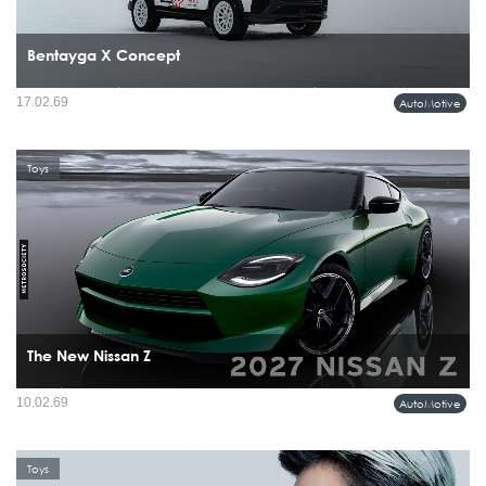
Bentayga X Concept
Bentley Motors เมื่อเลือกเปิดตัว Bentayga ‘X’ Concept ที่เวทีระดับไอคอนอย่าง FAT
17.02.69
AutoMotive
Ice Race ณ เมือง Zell am See ประเทศ Austria ท่ามกลางหิมะ เสียงเครื่องยนต์ และ
วัฒนธรรมยานยนต์สายฮาร์ดคอร์...
Toys
The New Nissan Z
ในยุคที่พาดหัวข่าวรถยนต์เต็มไปด้วยคำว่า EV และ AI การมาถึงของ Nissan Z รุ่น
10.02.69
AutoMotive
ปรับโฉมล่าสุด กลับรู้สึกเหมือนการย้ำจุดยืนที่ชัดเจน สปอร์ตคาร์คูเป้แบบอนาล็อก
กำลังกลายเป็นของหายาก...
Toys