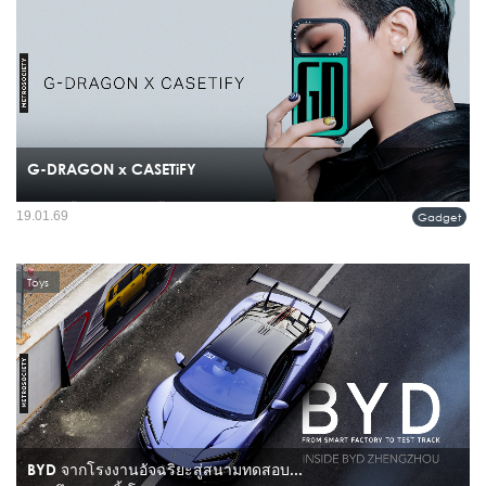
G-DRAGON x CASETiFY
การแต่งตั้ง G-DRAGON ขึ้นเป็น Global iCON คนแรกของ CASETiFY ไม่ใช่แค่การ
19.01.69
Gadget
ร่วมงานกับศิลปินชื่อดัง แต่คือการประกาศจุดยืนของแบรนด์ไลฟ์สไตล์ระดับโลก ที่
กำลังก้าวเข้าสู่ปีที่ 15...
Toys
BYD จากโรงงานอัจฉริยะสู่สนามทดสอบ...