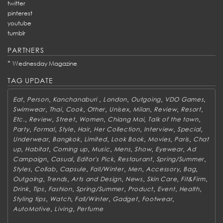
twitter
pinterest
youtube
tumblr
PARTNERS
*
Wednesday Magazine
TAG UPDATE
,
,
,
,
,
,
Eat
Person
Kanchanaburi
London
Outgoing
VDO Games
,
,
,
,
,
,
,
,
Swimwear
Thai
Cook
Other
Unisex
Milan
Review
Resort
,
,
,
,
,
,
Etc.
Review
Street
Women
Chiang Mai
Talk of the town
,
,
,
,
,
,
,
Party
Formal
Style
Hair
Her Collection
Interview
Special
,
,
,
,
,
,
Underwear
Bangkok
Limited
Look Book
Movies
Paris
Chat
,
,
,
,
,
,
,
up
Habitat
Coming up
Music
Mens
Show
Eyewear
Ad
,
,
,
,
,
Campaign
Casual
Editor's Pick
Restaurant
Spring/Summer
,
,
,
,
,
,
,
Styles
Collab
Capsule
Fall/Winter
Men
Accessory
Bag
,
,
,
,
,
,
Outgoing
Trends
Arts and Design
News
Skin Care
Fit&Firm
,
,
,
,
,
,
,
Drink
Tips
Fashion
Spring/Summer
Product
Event
Health
,
,
,
,
,
Styling tips
Watch
Fall/Winter
Gadget
Footwear
,
,
AutoMotive
Living
Perfume