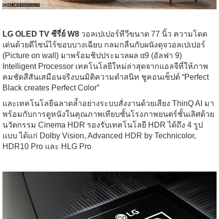
LG OLED TV ซีรี่ย์ W8
วอลเปเปอร์ทีวีขนาด 77 นิ้ว ความโดด
เด่นด้วยดีไซน์ไร้ขอบบางเฉียบ กลมกลืนกับผนังดุจวอลเปเปอร์
(Picture on wall) มาพร้อมชิปประมวลผล α9 (อัลฟา 9)
Intelligent Processor เทคโนโลยีใหม่ล่าสุดจากแอลจีที่ให้ภาพ
คมชัดสีสันเสมือนจริงบนมิติความดำสนิท ชูคอนเซ็ปต์ “Perfect
Black creates Perfect Color”
และเทคโนโลยีฉลาดล้ำอย่างระบบสั่งงานด้วยเสียง ThinQ AI มา
พร้อมกับการดูหนังในคุณภาพเทียบชั้นโรงภาพยนตร์ชั้นเลิศด้วย
นวัตกรรม Cinema HDR รองรับเทคโนโลยี HDR ได้ถึง 4 รูป
แบบ ได้แก่ Dolby Vision, Advanced HDR by Technicolor,
HDR10 Pro และ HLG Pro