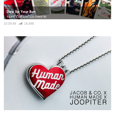
Step Up Your Run
รองเท้าวิ่งที่คุณไม่ควรพลาด
ในโลกที่เต็มไปด้วยรองเท้าวิ่งมากมาย บางทีเราก็มองข้าม "เพื่อนร่วมทาง" ที่มีศักยภาพ
23.09.68
18,488
ไปซะอย่างนั้น บทความนี้เราจะพาคุณไปทำความรู้จักกับ 4 รองเท้าวิ่งที่ไม่ค่อยเป็นที่พูด
ถึงมากนัก แต่ซ่อนความสามารถที่น่าส...