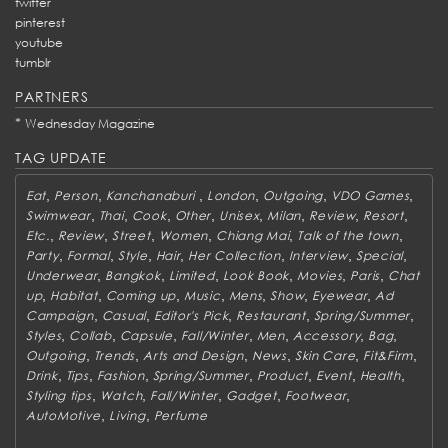
twitter
pinterest
youtube
tumblr
PARTNERS
*
Wednesday Magazine
TAG UPDATE
,
,
,
,
,
,
Eat
Person
Kanchanaburi
London
Outgoing
VDO Games
,
,
,
,
,
,
,
,
Swimwear
Thai
Cook
Other
Unisex
Milan
Review
Resort
,
,
,
,
,
,
Etc.
Review
Street
Women
Chiang Mai
Talk of the town
,
,
,
,
,
,
,
Party
Formal
Style
Hair
Her Collection
Interview
Special
,
,
,
,
,
,
Underwear
Bangkok
Limited
Look Book
Movies
Paris
Chat
,
,
,
,
,
,
,
up
Habitat
Coming up
Music
Mens
Show
Eyewear
Ad
,
,
,
,
,
Campaign
Casual
Editor's Pick
Restaurant
Spring/Summer
,
,
,
,
,
,
,
Styles
Collab
Capsule
Fall/Winter
Men
Accessory
Bag
,
,
,
,
,
,
Outgoing
Trends
Arts and Design
News
Skin Care
Fit&Firm
,
,
,
,
,
,
,
Drink
Tips
Fashion
Spring/Summer
Product
Event
Health
,
,
,
,
,
Styling tips
Watch
Fall/Winter
Gadget
Footwear
,
,
AutoMotive
Living
Perfume