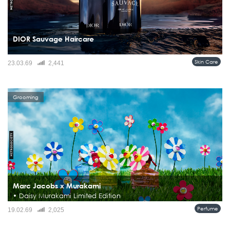
DIOR Sauvage Haircare
Sauvage สะท้อนถึงพลังความเป็นชายที่เป็นอิสระและเป็นธรรมชาติอย่างแท้จริง ด้วย
Skin Care
23.03.69
2,441
จิตวิญญาณนี้ ไลน์ Sauvage Mencare จึงนำเสนอการดูแลผิวจากส่วนผสมจาก
ธรรมชาติ ที่ใช้งานง่ายและมีประสิทธิภาพ ออกแบบมาเพื่อผิวของ...
Grooming
Marc Jacobs x Murakami
• Daisy Murakami Limited Edition
Daisy Marc Jacobs Murakami Limited Edition 4 สี 4 กลิ่น คอลเลกชันสุดลิมิเต็ดที่
Perfume
19.02.69
2,025
เต็มเปี่ยมไปด้วยความขี้เล่น จินตนาการ และความโดดเด่น พร้อมพาก้าวเข้าสู่โลก
ของ Daisy Murakami ที่สองจักรวาลดอกไม้สุดไอคอนิ...