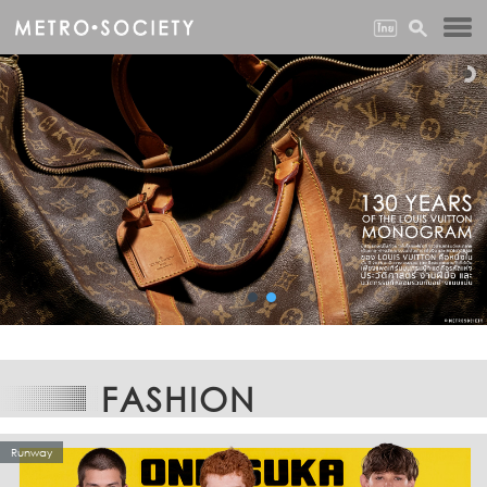
FASHION
Runway