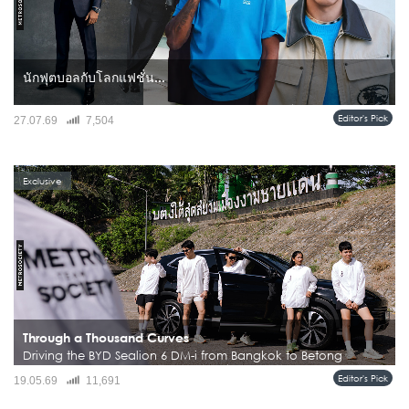
นักฟุตบอลกับโลกแฟชั่น...
เคยมีช่วงเวลาที่นักฟุตบอลกับโลกลักชัวรีเป็นเพียงภาพของการนั่งฟรอนต์โรว์หรือการ
Editor's Pick
27.07.69
7,504
แต่งตัวหลังจบเกม แต่วันนี้ทุกอย่างเปลี่ยนไปอย่างชัดเจน เมื่อผู้เล่นระดับแถวหน้าของ
โลกไม่ได้เป็นแค่แขกรับเชิญในแฟชั่นวีคอีก...
Exclusive
Through a Thousand Curves
Driving the BYD Sealion 6 DM-i from Bangkok to Betong
การขับรถจากกรุงเทพฯ ลงไปถึงเบตง ไม่ใช่ทริปที่หลายคนเลือกทำบ่อยนัก โดยเฉพาะ
Editor's Pick
19.05.69
11,691
เมื่อปลายทางคือ Amazean Jungle Thailand by UTMB งานวิ่งเทรลระดับโลกที่รวมทั้ง
นักวิ่งสายภูเขา นักผจญภัย และคนรักเอาต์ดอร์จากหลา...