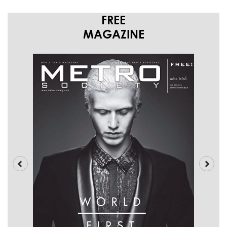
FREE
MAGAZINE