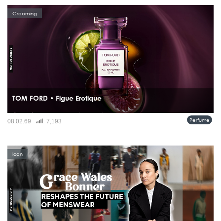
Grooming
TOM FORD • Figue Erotique
น้ำหอมที่น่าสนใจ ไม่ได้เล่าเรื่องแค่ “กลิ่น” แต่เล่าเรื่อง “ช่วงเวลา” และ TOM FORD
Perfume
08.02.69
7,193
Figue Érotique คือหนึ่งในนั้น กลิ่นนี้ไม่ได้พาเราไปถึงความสุกเต็มที่ทันที แต่เลือกหยุด
อยู่ตรงวินาทีก่อนผลฟิกจะแตกออก...
Icon