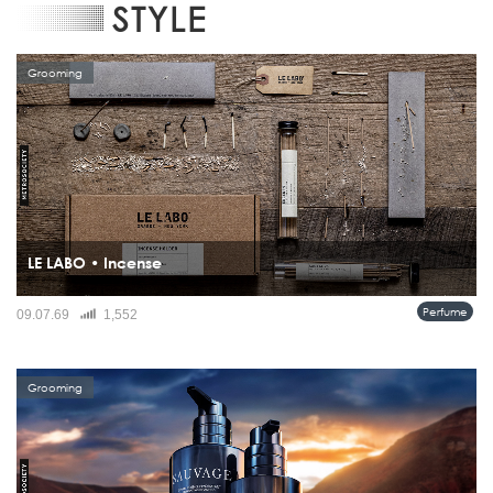
STYLE
Grooming
LE LABO • Incense
ธูปหอมชุดนี้ได้รับการรังสรรค์อย่างประณีตในเกียวโต โดยเวิร์กช็อปครอบครัวรุ่นที่ 12
Perfume
09.07.69
1,552
ที่ยังคงสืบทอดศาสตร์ดั้งเดิมของญี่ปุ่น ทุกแท่งทำขึ้นด้วยมือโดยช่างฝีมือผู้ทุ่มเทต่อ
กระบวนการอย่างแท้จริง ภายในชุดประกอ...
Grooming