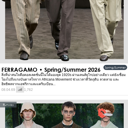
Spring/Summer
FERRAGAMO • Spring/Summer 2026
สิ่งที่น่าสนใจคือคอลเลคชั่นนี้ไม่ได้มองยุค 1920s ผ่านเลนส์ยุโรปอย่างเดียว แต่ยังเชื่อม
โยงไปถึงแรงบันดาลใจจาก Africana Movement ช่วงเวลาที่วัตถุดิบ ลวดลาย และ
อิทธิพลจากแอฟริกาและแคริบเบียน...
08.04.69
1,762
Runway