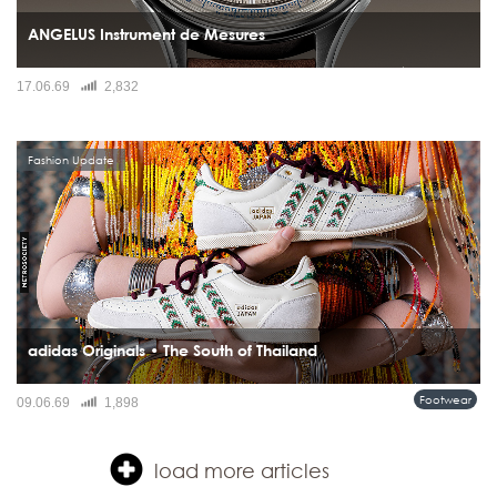
ANGELUS Instrument de Mesures
Angelus เปิดตัว Instrument de Mesures นาฬิกาโครโนกราฟรุ่นลิมิเต็ดที่รวบรวม 3
17.06.69
2,832
มาตรวัดสำคัญของโลกนาฬิกาเอาไว้ในเรือนเดียว ทั้ง Telemeter, Pulsometer และ
Tachymeter...
Fashion Update
adidas Originals • The South of Thailand
ภาคใต้ของประเทศไทยกำลังกลายเป็นแรงบันดาลใจบทใหม่ในโลกแฟชั่น เมื่อ adidas
Footwear
09.06.69
1,898
Originals เปิดตัวคอลเลคชั่น SS26...
load more articles