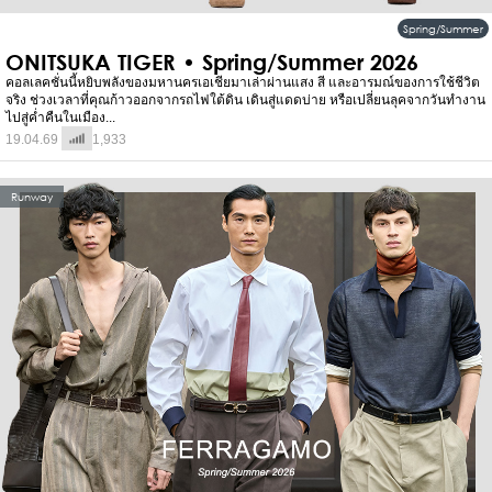
Spring/Summer
ONITSUKA TIGER • Spring/Summer 2026
คอลเลคชั่นนี้หยิบพลังของมหานครเอเชียมาเล่าผ่านแสง สี และอารมณ์ของการใช้ชีวิต
จริง ช่วงเวลาที่คุณก้าวออกจากรถไฟใต้ดิน เดินสู่แดดบ่าย หรือเปลี่ยนลุคจากวันทำงาน
ไปสู่ค่ำคืนในเมือง...
19.04.69
1,933
Runway