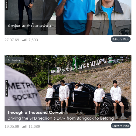
นักฟุตบอลกับโลกแฟชั่น...
เคยมีช่วงเวลาที่นักฟุตบอลกับโลกลักชัวรีเป็นเพียงภาพของการนั่งฟรอนต์โรว์หรือการ
Editor's Pick
27.07.69
7,503
แต่งตัวหลังจบเกม แต่วันนี้ทุกอย่างเปลี่ยนไปอย่างชัดเจน เมื่อผู้เล่นระดับแถวหน้าของ
โลกไม่ได้เป็นแค่แขกรับเชิญในแฟชั่นวีคอีก...
Exclusive
Through a Thousand Curves
Driving the BYD Sealion 6 DM-i from Bangkok to Betong
การขับรถจากกรุงเทพฯ ลงไปถึงเบตง ไม่ใช่ทริปที่หลายคนเลือกทำบ่อยนัก โดยเฉพาะ
Editor's Pick
19.05.69
11,689
เมื่อปลายทางคือ Amazean Jungle Thailand by UTMB งานวิ่งเทรลระดับโลกที่รวมทั้ง
นักวิ่งสายภูเขา นักผจญภัย และคนรักเอาต์ดอร์จากหลา...