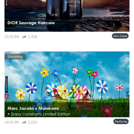
DIOR Sauvage Haircare
Sauvage สะท้อนถึงพลังความเป็นชายที่เป็นอิสระและเป็นธรรมชาติอย่างแท้จริง ด้วย
Skin Care
23.03.69
2,439
จิตวิญญาณนี้ ไลน์ Sauvage Mencare จึงนำเสนอการดูแลผิวจากส่วนผสมจาก
ธรรมชาติ ที่ใช้งานง่ายและมีประสิทธิภาพ ออกแบบมาเพื่อผิวของ...
Grooming
Marc Jacobs x Murakami
• Daisy Murakami Limited Edition
Daisy Marc Jacobs Murakami Limited Edition 4 สี 4 กลิ่น คอลเลกชันสุดลิมิเต็ดที่
Perfume
19.02.69
2,024
เต็มเปี่ยมไปด้วยความขี้เล่น จินตนาการ และความโดดเด่น พร้อมพาก้าวเข้าสู่โลก
ของ Daisy Murakami ที่สองจักรวาลดอกไม้สุดไอคอนิ...