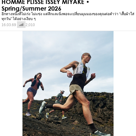
HOMME PLISSÉ ISSEY MIYAKE •
Spring/Summer 2026
อีกทางหนึ่งที่ไม่เร่ง ไม่แข่ง แต่ลึกและนิ่งพอจะเปลี่ยนมุมมองของคุณต่อคำว่า “เสื้อผ้าใส่
ทุกวัน” ได้อย่างเงียบ ๆ
16.03.69
2,010