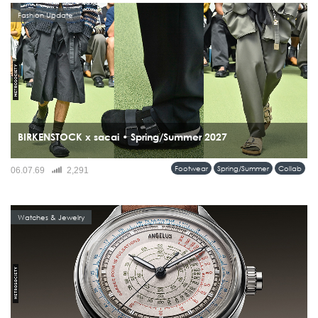
Fashion Update
BIRKENSTOCK x sacai • Spring/Summer 2027
เปิดตัวความร่วมมือครั้งแรกบนรันเวย์ sacai Men’s Spring & Summer 2027
Footwear
Spring/Summer
Collab
06.07.69
2,291
Collection กับคอลเลคชั่นที่นำรองเท้าระดับไอคอนของ BIRKENSTOCK มารื้อสร้าง
ใหม่ผ่านแนวคิด Hybridization อันเป็นลายเซ็นของ Chitose Abe...
Watches & Jewelry