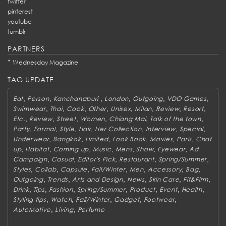
twitter
pinterest
youtube
tumblr
PARTNERS
*
Wednesday Magazine
TAG UPDATE
,
,
,
,
,
,
Eat
Person
Kanchanaburi
London
Outgoing
VDO Games
,
,
,
,
,
,
,
,
Swimwear
Thai
Cook
Other
Unisex
Milan
Review
Resort
,
,
,
,
,
,
Etc.
Review
Street
Women
Chiang Mai
Talk of the town
,
,
,
,
,
,
,
Party
Formal
Style
Hair
Her Collection
Interview
Special
,
,
,
,
,
,
Underwear
Bangkok
Limited
Look Book
Movies
Paris
Chat
,
,
,
,
,
,
,
up
Habitat
Coming up
Music
Mens
Show
Eyewear
Ad
,
,
,
,
,
Campaign
Casual
Editor's Pick
Restaurant
Spring/Summer
,
,
,
,
,
,
,
Styles
Collab
Capsule
Fall/Winter
Men
Accessory
Bag
,
,
,
,
,
,
Outgoing
Trends
Arts and Design
News
Skin Care
Fit&Firm
,
,
,
,
,
,
,
Drink
Tips
Fashion
Spring/Summer
Product
Event
Health
,
,
,
,
,
Styling tips
Watch
Fall/Winter
Gadget
Footwear
,
,
AutoMotive
Living
Perfume