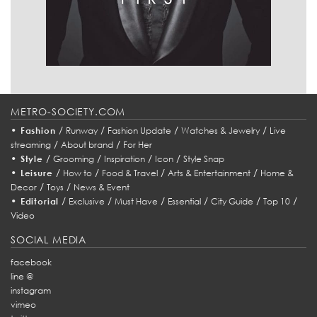
METRO-SOCIETY.COM
•
/
/
/
/
Fashion
Runway
Fashion Update
Watches & Jewelry
Live
/
/
streaming
About brand
For Her
•
/
/
/
/
Style
Grooming
Inspiration
Icon
Style Snap
•
/
/
/
/
Leisure
How to
Food & Travel
Arts & Entertainment
Home &
/
/
Decor
Toys
News & Event
•
/
/
/
/
/
/
Editorial
Exclusive
Must Have
Essential
City Guide
Top 10
Video
SOCIAL MEDIA
facebook
line @
instagram
vimeo