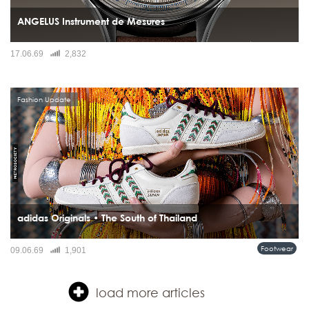
ANGELUS Instrument de Mesures
Angelus เปิดตัว Instrument de Mesures นาฬิกาโครโนกราฟรุ่นลิมิเต็ดที่รวบรวม 3
17.06.69
2,832
มาตรวัดสำคัญของโลกนาฬิกาเอาไว้ในเรือนเดียว ทั้ง Telemeter, Pulsometer และ
Tachymeter...
Fashion Update
adidas Originals • The South of Thailand
ภาคใต้ของประเทศไทยกำลังกลายเป็นแรงบันดาลใจบทใหม่ในโลกแฟชั่น เมื่อ adidas
Footwear
09.06.69
1,901
Originals เปิดตัวคอลเลคชั่น SS26...
load more articles