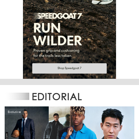
EDITORIAL
Exclusive