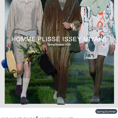
Spring/Summer