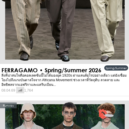
Spring/Summer
FERRAGAMO • Spring/Summer 2026
สิ่งที่น่าสนใจคือคอลเลคชั่นนี้ไม่ได้มองยุค 1920s ผ่านเลนส์ยุโรปอย่างเดียว แต่ยังเชื่อม
โยงไปถึงแรงบันดาลใจจาก Africana Movement ช่วงเวลาที่วัตถุดิบ ลวดลาย และ
อิทธิพลจากแอฟริกาและแคริบเบียน...
08.04.69
1,764
Runway