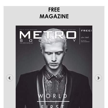
FREE
MAGAZINE