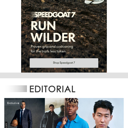
EDITORIAL
Exclusive