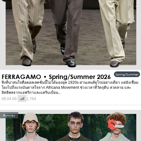
Spring/Summer
FERRAGAMO • Spring/Summer 2026
สิ่งที่น่าสนใจคือคอลเลคชั่นนี้ไม่ได้มองยุค 1920s ผ่านเลนส์ยุโรปอย่างเดียว แต่ยังเชื่อม
โยงไปถึงแรงบันดาลใจจาก Africana Movement ช่วงเวลาที่วัตถุดิบ ลวดลาย และ
อิทธิพลจากแอฟริกาและแคริบเบียน...
08.04.69
1,764
Runway