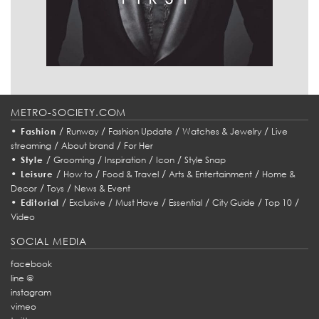
METRO-SOCIETY.COM
•
/
/
/
/
Fashion
Runway
Fashion Update
Watches & Jewelry
Live
/
/
streaming
About brand
For Her
•
/
/
/
/
Style
Grooming
Inspiration
Icon
Style Snap
•
/
/
/
/
Leisure
How to
Food & Travel
Arts & Entertainment
Home &
/
/
Decor
Toys
News & Event
•
/
/
/
/
/
/
Editorial
Exclusive
Must Have
Essential
City Guide
Top 10
Video
SOCIAL MEDIA
facebook
line @
instagram
vimeo