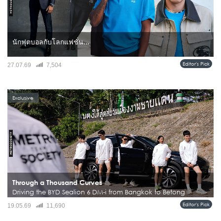
นักฟุตบอลกับโลกแฟชั่น...
เคยมีช่วงเวลาที่นักฟุตบอลกับโลกลักชัวรีเป็นเพียงภาพของการนั่งฟรอนต์โรว์หรือการ
Editor's Pick
27.07.69
7,504
แต่งตัวหลังจบเกม แต่วันนี้ทุกอย่างเปลี่ยนไปอย่างชัดเจน เมื่อผู้เล่นระดับแถวหน้าของ
โลกไม่ได้เป็นแค่แขกรับเชิญในแฟชั่นวีคอีก...
Exclusive
Through a Thousand Curves
Driving the BYD Sealion 6 DM-i from Bangkok to Betong
การขับรถจากกรุงเทพฯ ลงไปถึงเบตง ไม่ใช่ทริปที่หลายคนเลือกทำบ่อยนัก โดยเฉพาะ
Editor's Pick
19.05.69
11,690
เมื่อปลายทางคือ Amazean Jungle Thailand by UTMB งานวิ่งเทรลระดับโลกที่รวมทั้ง
นักวิ่งสายภูเขา นักผจญภัย และคนรักเอาต์ดอร์จากหลา...