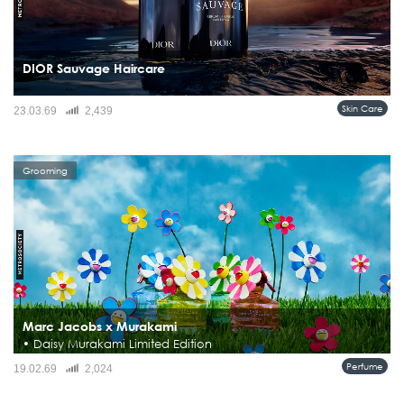
DIOR Sauvage Haircare
Sauvage สะท้อนถึงพลังความเป็นชายที่เป็นอิสระและเป็นธรรมชาติอย่างแท้จริง ด้วย
Skin Care
23.03.69
2,439
จิตวิญญาณนี้ ไลน์ Sauvage Mencare จึงนำเสนอการดูแลผิวจากส่วนผสมจาก
ธรรมชาติ ที่ใช้งานง่ายและมีประสิทธิภาพ ออกแบบมาเพื่อผิวของ...
Grooming
Marc Jacobs x Murakami
• Daisy Murakami Limited Edition
Daisy Marc Jacobs Murakami Limited Edition 4 สี 4 กลิ่น คอลเลกชันสุดลิมิเต็ดที่
Perfume
19.02.69
2,024
เต็มเปี่ยมไปด้วยความขี้เล่น จินตนาการ และความโดดเด่น พร้อมพาก้าวเข้าสู่โลก
ของ Daisy Murakami ที่สองจักรวาลดอกไม้สุดไอคอนิ...