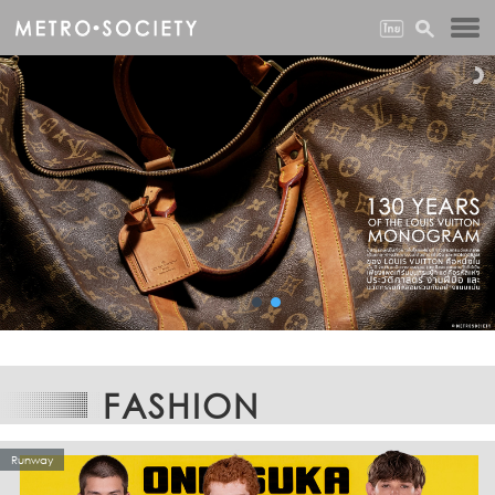
FASHION
Runway