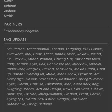
twitter
pinterest
youtube
tumblr
PARTNERS
*
Wednesday Magazine
TAG UPDATE
,
,
,
,
,
,
Eat
Person
Kanchanaburi
London
Outgoing
VDO Games
,
,
,
,
,
,
,
,
Swimwear
Thai
Cook
Other
Unisex
Milan
Review
Resort
,
,
,
,
,
,
Etc.
Review
Street
Women
Chiang Mai
Talk of the town
,
,
,
,
,
,
,
Party
Formal
Style
Hair
Her Collection
Interview
Special
,
,
,
,
,
,
Underwear
Bangkok
Limited
Look Book
Movies
Paris
Chat
,
,
,
,
,
,
,
up
Habitat
Coming up
Music
Mens
Show
Eyewear
Ad
,
,
,
,
,
Campaign
Casual
Editor's Pick
Restaurant
Spring/Summer
,
,
,
,
,
,
,
Styles
Collab
Capsule
Fall/Winter
Men
Accessory
Bag
,
,
,
,
,
,
Outgoing
Trends
Arts and Design
News
Skin Care
Fit&Firm
,
,
,
,
,
,
,
Drink
Tips
Fashion
Spring/Summer
Product
Event
Health
,
,
,
,
,
Styling tips
Watch
Fall/Winter
Gadget
Footwear
,
,
AutoMotive
Living
Perfume