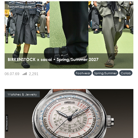
Fashion Update
BIRKENSTOCK x sacai • Spring/Summer 2027
เปิดตัวความร่วมมือครั้งแรกบนรันเวย์ sacai Men’s Spring & Summer 2027
Footwear
Spring/Summer
Collab
06.07.69
2,291
Collection กับคอลเลคชั่นที่นำรองเท้าระดับไอคอนของ BIRKENSTOCK มารื้อสร้าง
ใหม่ผ่านแนวคิด Hybridization อันเป็นลายเซ็นของ Chitose Abe...
Watches & Jewelry