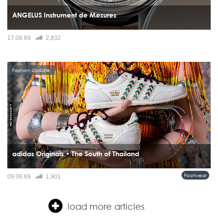
ANGELUS Instrument de Mesures
Angelus เปิดตัว Instrument de Mesures นาฬิกาโครโนกราฟรุ่นลิมิเต็ดที่รวบรวม 3
17.06.69
2,832
มาตรวัดสำคัญของโลกนาฬิกาเอาไว้ในเรือนเดียว ทั้ง Telemeter, Pulsometer และ
Tachymeter...
Fashion Update
adidas Originals • The South of Thailand
ภาคใต้ของประเทศไทยกำลังกลายเป็นแรงบันดาลใจบทใหม่ในโลกแฟชั่น เมื่อ adidas
Footwear
09.06.69
1,901
Originals เปิดตัวคอลเลคชั่น SS26...
load more articles