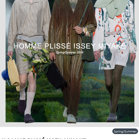
Spring/Summer