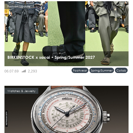
Fashion Update
BIRKENSTOCK x sacai • Spring/Summer 2027
เปิดตัวความร่วมมือครั้งแรกบนรันเวย์ sacai Men’s Spring & Summer 2027
Footwear
Spring/Summer
Collab
06.07.69
2,293
Collection กับคอลเลคชั่นที่นำรองเท้าระดับไอคอนของ BIRKENSTOCK มารื้อสร้าง
ใหม่ผ่านแนวคิด Hybridization อันเป็นลายเซ็นของ Chitose Abe...
Watches & Jewelry