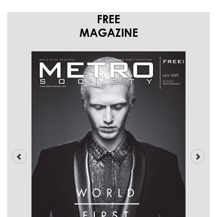
FREE
MAGAZINE