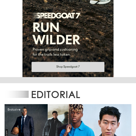
EDITORIAL
Exclusive