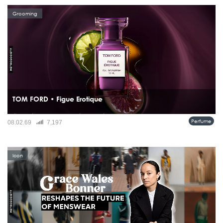
Grooming
TOM FORD • Figue Erotique
น้ำหอมที่น่าสนใจ ไม่ได้เล่าเรื่องแค่ “กลิ่น” แต่เล่าเรื่อง “ช่วงเวลา” และ TOM FORD
Perfume
08.02.69
7,197
Figue Érotique คือหนึ่งในนั้น กลิ่นนี้ไม่ได้พาเราไปถึงความสุกเต็มที่ทันที แต่เลือกหยุด
อยู่ตรงวินาทีก่อนผลฟิกจะแตกออก...
Icon