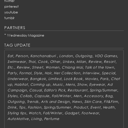
twitter
pinterest
youtube
tumblr
PARTNERS
*
Wednesday Magazine
TAG UPDATE
,
,
,
,
,
,
Eat
Person
Kanchanaburi
London
Outgoing
VDO Games
,
,
,
,
,
,
,
,
Swimwear
Thai
Cook
Other
Unisex
Milan
Review
Resort
,
,
,
,
,
,
Etc.
Review
Street
Women
Chiang Mai
Talk of the town
,
,
,
,
,
,
,
Party
Formal
Style
Hair
Her Collection
Interview
Special
,
,
,
,
,
,
Underwear
Bangkok
Limited
Look Book
Movies
Paris
Chat
,
,
,
,
,
,
,
up
Habitat
Coming up
Music
Mens
Show
Eyewear
Ad
,
,
,
,
,
Campaign
Casual
Editor's Pick
Restaurant
Spring/Summer
,
,
,
,
,
,
,
Styles
Collab
Capsule
Fall/Winter
Men
Accessory
Bag
,
,
,
,
,
,
Outgoing
Trends
Arts and Design
News
Skin Care
Fit&Firm
,
,
,
,
,
,
,
Drink
Tips
Fashion
Spring/Summer
Product
Event
Health
,
,
,
,
,
Styling tips
Watch
Fall/Winter
Gadget
Footwear
,
,
AutoMotive
Living
Perfume