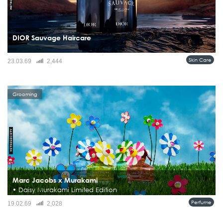
DIOR Sauvage Haircare
Sauvage สะท้อนถึงพลังความเป็นชายที่เป็นอิสระและเป็นธรรมชาติอย่างแท้จริง ด้วย
Skin Care
23.03.69
2,444
จิตวิญญาณนี้ ไลน์ Sauvage Mencare จึงนำเสนอการดูแลผิวจากส่วนผสมจาก
ธรรมชาติ ที่ใช้งานง่ายและมีประสิทธิภาพ ออกแบบมาเพื่อผิวของ...
Grooming
Marc Jacobs x Murakami
• Daisy Murakami Limited Edition
Daisy Marc Jacobs Murakami Limited Edition 4 สี 4 กลิ่น คอลเลกชันสุดลิมิเต็ดที่
Perfume
19.02.69
2,028
เต็มเปี่ยมไปด้วยความขี้เล่น จินตนาการ และความโดดเด่น พร้อมพาก้าวเข้าสู่โลก
ของ Daisy Murakami ที่สองจักรวาลดอกไม้สุดไอคอนิ...