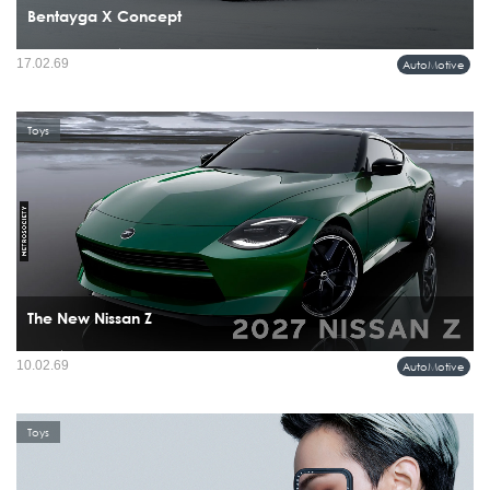
Bentayga X Concept
Bentley Motors เมื่อเลือกเปิดตัว Bentayga ‘X’ Concept ที่เวทีระดับไอคอนอย่าง FAT
17.02.69
AutoMotive
Ice Race ณ เมือง Zell am See ประเทศ Austria ท่ามกลางหิมะ เสียงเครื่องยนต์ และ
วัฒนธรรมยานยนต์สายฮาร์ดคอร์...
Toys
The New Nissan Z
ในยุคที่พาดหัวข่าวรถยนต์เต็มไปด้วยคำว่า EV และ AI การมาถึงของ Nissan Z รุ่น
10.02.69
AutoMotive
ปรับโฉมล่าสุด กลับรู้สึกเหมือนการย้ำจุดยืนที่ชัดเจน สปอร์ตคาร์คูเป้แบบอนาล็อก
กำลังกลายเป็นของหายาก...
Toys