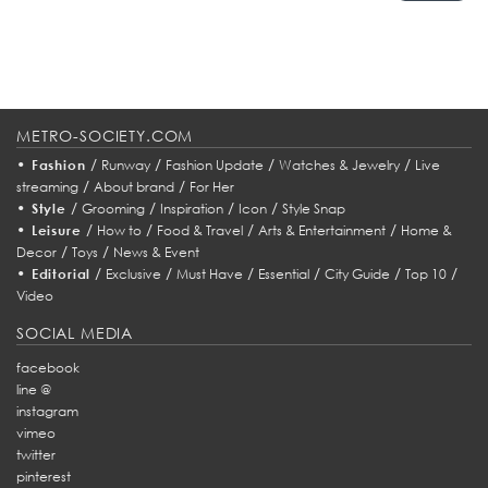
ของโลก แต่คือภาพแทนของ “วิธีคิดใหม่” ในอุตสาหกรรมยานยนต์ ตั้งแต่การผลิต
เทคโนโลยี ไปจนถึงประสบการณ์การขับขี่จริง...
METRO-SOCIETY.COM
•
/
/
/
/
Fashion
Runway
Fashion Update
Watches & Jewelry
Live
/
/
streaming
About brand
For Her
•
/
/
/
/
Style
Grooming
Inspiration
Icon
Style Snap
•
/
/
/
/
Leisure
How to
Food & Travel
Arts & Entertainment
Home &
/
/
Decor
Toys
News & Event
•
/
/
/
/
/
/
Editorial
Exclusive
Must Have
Essential
City Guide
Top 10
Video
SOCIAL MEDIA
facebook
line @
instagram
vimeo
twitter
pinterest