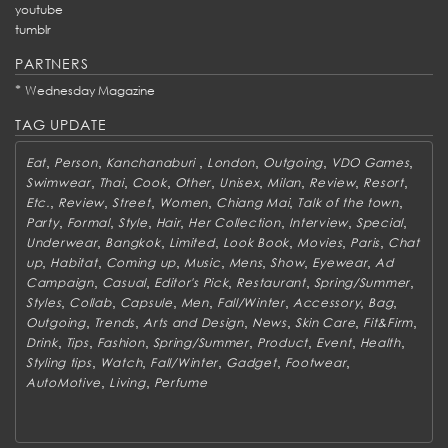
youtube
tumblr
PARTNERS
*
Wednesday Magazine
TAG UPDATE
,
,
,
,
,
,
Eat
Person
Kanchanaburi
London
Outgoing
VDO Games
,
,
,
,
,
,
,
,
Swimwear
Thai
Cook
Other
Unisex
Milan
Review
Resort
,
,
,
,
,
,
Etc.
Review
Street
Women
Chiang Mai
Talk of the town
,
,
,
,
,
,
,
Party
Formal
Style
Hair
Her Collection
Interview
Special
,
,
,
,
,
,
Underwear
Bangkok
Limited
Look Book
Movies
Paris
Chat
,
,
,
,
,
,
,
up
Habitat
Coming up
Music
Mens
Show
Eyewear
Ad
,
,
,
,
,
Campaign
Casual
Editor's Pick
Restaurant
Spring/Summer
,
,
,
,
,
,
,
Styles
Collab
Capsule
Men
Fall/Winter
Accessory
Bag
,
,
,
,
,
,
Outgoing
Trends
Arts and Design
News
Skin Care
Fit&Firm
,
,
,
,
,
,
,
Drink
Tips
Fashion
Spring/Summer
Product
Event
Health
,
,
,
,
,
Styling tips
Watch
Fall/Winter
Gadget
Footwear
,
,
AutoMotive
Living
Perfume