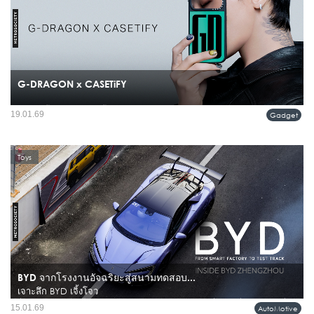
G-DRAGON x CASETiFY
การแต่งตั้ง G-DRAGON ขึ้นเป็น Global iCON คนแรกของ CASETiFY ไม่ใช่แค่การ
19.01.69
Gadget
ร่วมงานกับศิลปินชื่อดัง แต่คือการประกาศจุดยืนของแบรนด์ไลฟ์สไตล์ระดับโลก ที่
กำลังก้าวเข้าสู่ปีที่ 15...
Toys
BYD จากโรงงานอัจฉริยะสู่สนามทดสอบ...
เจาะลึก BYD เจิ้งโจว
ชื่อของ BYD ในวันนี้ ไม่ได้หมายถึงแค่แบรนด์รถยนต์ไฟฟ้าที่มาแรงที่สุดแบรนด์หนึ่ง
15.01.69
AutoMotive