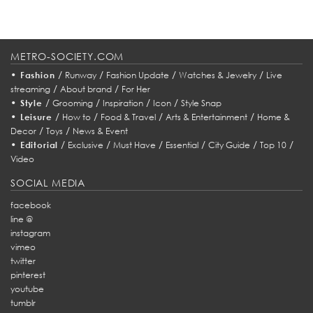
METRO-SOCIETY.COM
•
/
/
/
/
Fashion
Runway
Fashion Update
Watches & Jewelry
Live
/
/
streaming
About brand
For Her
•
/
/
/
/
Style
Grooming
Inspiration
Icon
Style Snap
•
/
/
/
/
Leisure
How to
Food & Travel
Arts & Entertainment
Home &
/
/
Decor
Toys
News & Event
•
/
/
/
/
/
/
Editorial
Exclusive
Must Have
Essential
City Guide
Top 10
Video
SOCIAL MEDIA
facebook
line @
instagram
vimeo
twitter
pinterest
youtube
tumblr