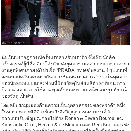
นับเป็นปรากฏการณ์ครั้งแรกสำหรับพราด้า ซึ่งเชิญนักคิด
สร้างสรรค์ผู้มีชื่อเสียงโด่งดังแห่งยุคมาร่วมออกแบบและแสดงผล
งานสุดพิเศษภายใต้โปรเจ็ค ‘PRADA Invites’ ผลงาน 4 รูปแบบที่
เผยแนวคิดอันแตกต่างกันอย่างชัดเจน ผ่านการสำรวจในมุมมอง
ของนักออกแบบแต่ละท่านที่มีต่อวัสดุไนล่อนสีดำ อาทิเช่น การ
ตีความหมาย การใช้งาน คุณลักษณะทางเทคนิค และรูปลักษณ์
ของวัสดุ เป็นต้น
โดยหยิบยกมุมมองด้านความเป็นอุตสาหกรรมของพราด้า หนึ่ง
ในหลากหลายมิติที่สะท้อนถึงจิตวิญญาณของแบรนด์ นัก
ออกแบบรับเชิญประกอบไปด้วย Ronan & Erwan Bouroullec,
Konstantin Grcic, Herzon & de Meuron และ Rem Koolhaas ซึ่ง