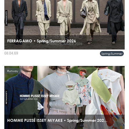
FERRAGAMO • Spring/Summer 2026
สิ่งที่น่าสนใจคือคอลเลคชั่นนี้ไม่ได้มองยุค 1920s ผ่านเลนส์ยุโรปอย่างเดียว แต่ยัง
08.04.69
Spring/Summer
เชื่อมโยงไปถึงแรงบันดาลใจจาก Africana Movement ช่วงเวลาที่วัตถุดิบ ลวดลาย และ
อิทธิพลจากแอฟริกาและแคริบเบียน...
Runway
HOMME PLISSÉ ISSEY MIYAKE • Spring/Summer 202...