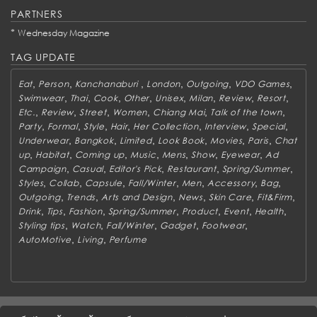
PARTNERS
*
Wednesday Magazine
TAG UPDATE
,
,
,
,
,
,
Eat
Person
Kanchanaburi
London
Outgoing
VDO Games
,
,
,
,
,
,
,
,
Swimwear
Thai
Cook
Other
Unisex
Milan
Review
Resort
,
,
,
,
,
,
Etc.
Review
Street
Women
Chiang Mai
Talk of the town
,
,
,
,
,
,
,
Party
Formal
Style
Hair
Her Collection
Interview
Special
,
,
,
,
,
,
Underwear
Bangkok
Limited
Look Book
Movies
Paris
Chat
,
,
,
,
,
,
,
up
Habitat
Coming up
Music
Mens
Show
Eyewear
Ad
,
,
,
,
,
Campaign
Casual
Editor's Pick
Restaurant
Spring/Summer
,
,
,
,
,
,
,
Styles
Collab
Capsule
Fall/Winter
Men
Accessory
Bag
,
,
,
,
,
,
Outgoing
Trends
Arts and Design
News
Skin Care
Fit&Firm
,
,
,
,
,
,
,
Drink
Tips
Fashion
Spring/Summer
Product
Event
Health
,
,
,
,
,
Styling tips
Watch
Fall/Winter
Gadget
Footwear
,
,
AutoMotive
Living
Perfume
ABOUT
CONTACT US
WORK WITH US
ADVERTISING