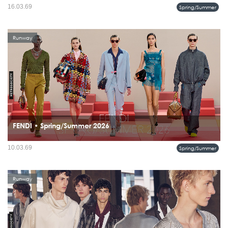
อีกทางหนึ่งที่ไม่เร่ง ไม่แข่ง แต่ลึกและนิ่งพอจะเปลี่ยนมุมมองของคุณต่อคำว่า “เสื้อผ้า
16.03.69
Spring/Summer
ใส่ทุกวัน” ได้อย่างเงียบ ๆ...
Runway
FENDI • Spring/Summer 2026
ผู้ชายของ FENDI ไม่ได้หนีความวุ่นวายของเมือง แต่เลือกจะเดินผ่านมันด้วยสีสัน รูป
10.03.69
Spring/Summer
ทรง และความมั่นใจที่ดู effortless อย่างมีชั้นเชิง...
Runway