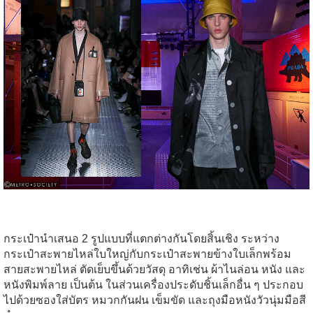
กระเป๋านำเสนอ 2 รูปแบบที่แตกต่างกันโดยสิ้นเชิง ระหว่าง
กระเป๋าสะพายไหล่ใบใหญ่กับกระเป๋าสะพายข้างใบเล็กพร้อม
สายสะพายไหล่ ตัดเย็บขึ้นด้วยวัสดุ อาทิเช่น ผ้าไนล่อน หนัง และ
หนังพิมพ์ลาย เป็นต้น ในส่วนเครื่องประดับชิ้นเล็กอื่น ๆ ประกอบ
ไปด้วยซองใส่บัตร หมวกกันฝน เข็มขัด และถุงมือหนังวัวนุ่มมือสี